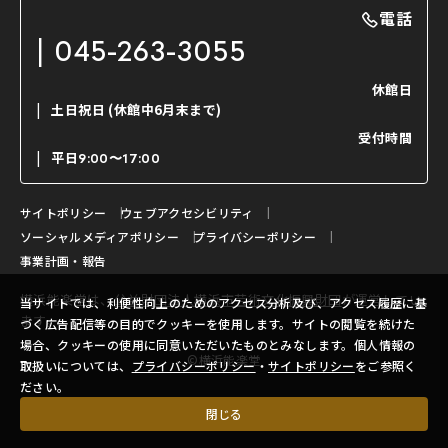
撮影について
まいらん
電話
はじめての鑑賞ガイド
パーティ等のご利用
チケット購入方法
045-263-3055
日本の古典芸能
LINE友達会員登録
休館日
土日祝日
(休館中6月末まで)
ご寄附について
受付時間
よくいただくご質問
平日
9:00〜17:00
お問い合わせ
サイトポリシー
ウェブアクセシビリティ
ソーシャルメディアポリシー
プライバシーポリシー
事業計画・報告
横浜能楽堂は、
公益財団法人横浜市芸術文化振興財団
が運営してい
当サイトでは、利便性向上のためのアクセス分析及び、アクセス履歴に基
ます。
づく広告配信等の目的でクッキーを使用します。サイトの閲覧を続けた
場合、クッキーの使用に同意いただいたものとみなします。個人情報の
©横浜能楽堂
取扱いについては、
プライバシーポリシー
・
サイトポリシー
をご参照く
ださい。
閉じる