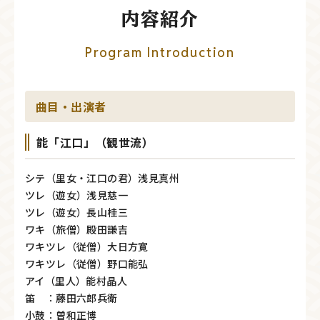
内容紹介
Program Introduction
曲目・出演者
能「江口」（観世流）
シテ（里女・江口の君）浅見真州
ツレ（遊女）浅見慈一
ツレ（遊女）長山桂三
ワキ（旅僧）殿田謙吉
ワキツレ（従僧）大日方寛
ワキツレ（従僧）野口能弘
アイ（里人）能村晶人
笛 ：藤田六郎兵衛
小鼓：曽和正博