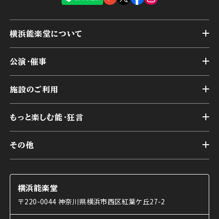
横浜能楽堂について
トップ
公演・催事
施設概要
トップ
横浜能楽堂が取り組んだ事業
施設のご利用
スケジュール
能舞台の歴史と特徴
トップ
アーカイブ
様々なお客様に向けて
もっと楽しむ能・狂言
本舞台
本舞台座席
トップ
第二舞台
その他
交通アクセス
能・狂言とは
研修室
YouTubeのご案内
お知らせ
能・狂言の歴史
楽屋
ショップのご案内
コラム
能舞台と演じ手
横浜能楽堂
ご利用の流れ
使用する道具
〒220-0044 神奈川県横浜市西区紅葉ケ丘27-2
OTABISHO
利用料金表
能・狂言の曲目説明