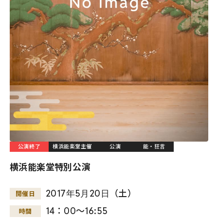
公演終了
横浜能楽堂主催
公演
能・狂言
横浜能楽堂特別公演
2017
年
5
月
20
日
（土）
開催日
14：00～16:55
時間