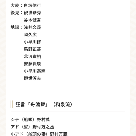
大鼓：白坂信行
後見：観世恭秀
谷本健吾
地謡：浅井文義
岡久広
小早川修
馬野正基
北浪貴裕
安藤貴康
小早川泰輝
観世淳夫
狂言「舟渡聟」（和泉流）
シテ（船頭）野村萬
アド（聟）野村万之丞
小アド（船頭の妻）野村万蔵