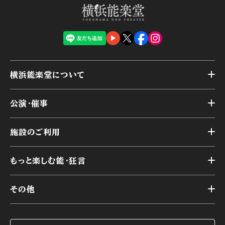
横浜能楽堂について
トップ
公演・催事
施設概要
トップ
横浜能楽堂が取り組んだ事業
施設のご利用
スケジュール
能舞台の歴史と特徴
トップ
アーカイブ
様々なお客様に向けて
もっと楽しむ能・狂言
本舞台
本舞台座席
トップ
第二舞台
その他
交通アクセス
能・狂言とは
研修室
YouTubeのご案内
お知らせ
能・狂言の歴史
楽屋
ショップのご案内