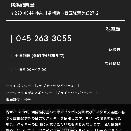
コラム
能舞台と演じ手
横浜能楽堂
ご利用の流れ
使用する道具
〒220-0044 神奈川県横浜市西区紅葉ケ丘27-2
OTABISHO
利用料金表
能・狂言の曲目説明
撮影について
まいらん
電話
はじめての鑑賞ガイド
パーティ等のご利用
チケット購入方法
045-263-3055
日本の古典芸能
LINE友達会員登録
休館日
土日祝日
(休館中6月末まで)
ご寄附について
受付時間
よくいただくご質問
平日
9:00〜17:00
お問い合わせ
サイトポリシー
ウェブアクセシビリティ
ソーシャルメディアポリシー
プライバシーポリシー
事業計画・報告
横浜能楽堂は、
公益財団法人横浜市芸術文化振興財団
が運営してい
当サイトでは、利便性向上のためのアクセス分析及び、アクセス履歴に基
ます。
づく広告配信等の目的でクッキーを使用します。サイトの閲覧を続けた
場合、クッキーの使用に同意いただいたものとみなします。個人情報の
©横浜能楽堂
取扱いについては、
プライバシーポリシー
・
サイトポリシー
をご参照く