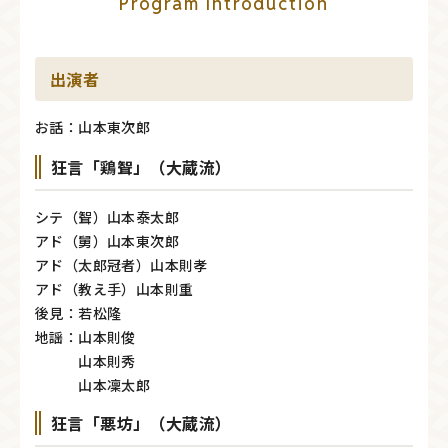
Program Introduction
出演者
お話：山本東次郎
狂言「鶏聟」（大蔵流）
シテ（聟）山本泰太郎
アド（舅）山本東次郎
アド（太郎冠者）山本則孝
アド（教え手）山本則重
後見：若松隆
地謡：山本則俊
山本則秀
山本凜太郎
狂言「悪坊」（大蔵流）