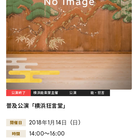
公演終了
横浜能楽堂主催
公演
能・狂言
普及公演「横浜狂言堂」
2018
年
1
月
14
日
（
日
）
開催日
14:00～16:00
時間