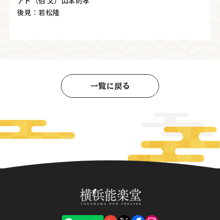
アド（伯 父）山本則孝
後見：若松隆
一覧に戻る