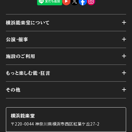
横浜能楽堂について
トップ
公演・催事
施設概要
トップ
横浜能楽堂が取り組んだ事業
施設のご利用
スケジュール
能舞台の歴史と特徴
トップ
アーカイブ
様々なお客様に向けて
もっと楽しむ能・狂言
本舞台
本舞台座席
トップ
第二舞台
その他
交通アクセス
能・狂言とは
研修室
YouTubeのご案内
お知らせ
能・狂言の歴史
楽屋
ショップのご案内
コラム
能舞台と演じ手
横浜能楽堂
ご利用の流れ
使用する道具
〒220-0044 神奈川県横浜市西区紅葉ケ丘27-2
OTABISHO
利用料金表