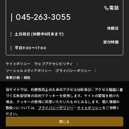
能・狂言の曲目説明
撮影について
まいらん
電話
はじめての鑑賞ガイド
パーティ等のご利用
チケット購入方法
045-263-3055
日本の古典芸能
LINE友達会員登録
休館日
土日祝日
(休館中6月末まで)
ご寄附について
受付時間
よくいただくご質問
平日
9:00〜17:00
お問い合わせ
サイトポリシー
ウェブアクセシビリティ
ソーシャルメディアポリシー
プライバシーポリシー
事業計画・報告
横浜能楽堂は、
公益財団法人横浜市芸術文化振興財団
が運営してい
当サイトでは、利便性向上のためのアクセス分析及び、アクセス履歴に基
ます。
づく広告配信等の目的でクッキーを使用します。サイトの閲覧を続けた
場合、クッキーの使用に同意いただいたものとみなします。個人情報の
©横浜能楽堂
取扱いについては、
プライバシーポリシー
・
サイトポリシー
をご参照く
ださい。
閉じる