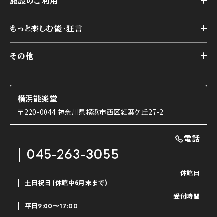
施設のご利用
スケジュール
能舞台の歴史と特徴
トップ
アーカイブ
様々なお客様に向けて
もっと楽しむ能・狂言
本舞台
本舞台座席
トップ
第二舞台
その他
交通アクセス
能・狂言とは
研修室
YouTubeのご案内
お知らせ
能・狂言の歴史
楽屋
ショップのご案内
コラム
能舞台と演じ手
横浜能楽堂
ご利用の流れ
使用する道具
〒220-0044 神奈川県横浜市西区紅葉ケ丘27-2
OTABISHO
利用料金表
能・狂言の曲目説明
撮影について
まいらん
電話
はじめての鑑賞ガイド
パーティ等のご利用
チケット購入方法
045-263-3055
日本の古典芸能
LINE友達会員登録
休館日
土日祝日
(休館中6月末まで)
ご寄附について
受付時間
よくいただくご質問
平日
9:00〜17:00