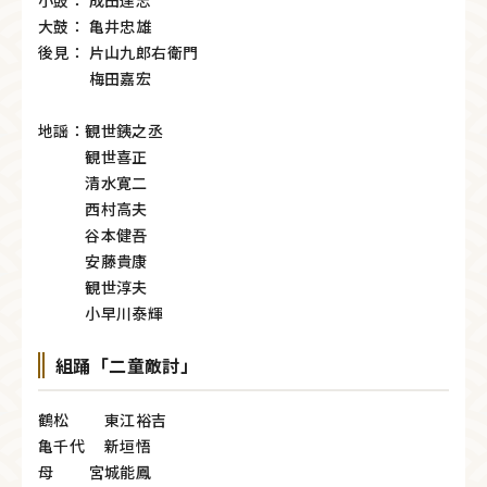
大鼓： 亀井忠雄
後見： 片山九郎右衛門
梅田嘉宏
地謡：観世銕之丞
観世喜正
清水寛二
西村高夫
谷本健吾
安藤貴康
観世淳夫
小早川泰輝
組踊「二童敵討」
鶴松 東江裕吉
亀千代 新垣悟
母 宮城能鳳