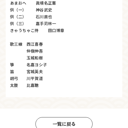
あまおへ 眞境名正憲
供（一） 神谷武史
供（二） 石川直也
供（三） 嘉手苅林一
きゃうちゃこ持 田口博章
歌三線 西江喜春
仲嶺伸吾
玉城和樹
箏 名嘉ヨシ子
笛 宮城英夫
胡弓 川平賀道
太鼓 比嘉聰
一覧に戻る