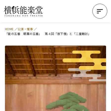
HOME
公演・催事
「能の五番 朝薫の五番」 第４回「放下僧」と「二童敵討」