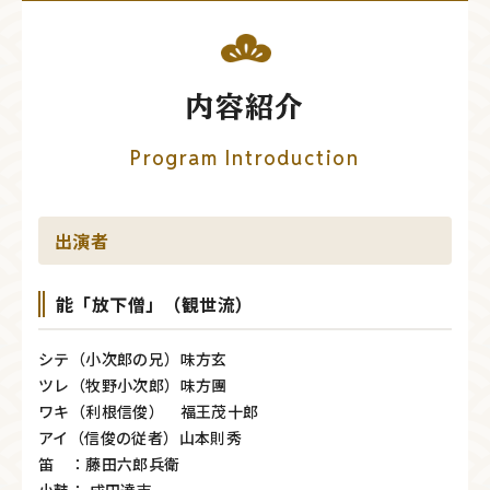
内容紹介
Program Introduction
出演者
能「放下僧」（観世流）
シテ（小次郎の兄）味方玄
ツレ（牧野小次郎）味方團
ワキ（利根信俊） 福王茂十郎
アイ（信俊の従者）山本則秀
笛 ：藤田六郎兵衛
小鼓： 成田達志