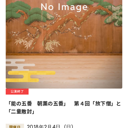
公演終了
「能の五番 朝薫の五番」 第４回「放下僧」と
「二童敵討」
2018
年
2
月
4
日
（
日
）
開催日