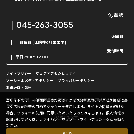
利用料金表
能・狂言の曲目説明
撮影について
まいらん
電話
はじめての鑑賞ガイド
パーティ等のご利用
チケット購入方法
045-263-3055
日本の古典芸能
LINE友達会員登録
休館日
土日祝日
(休館中6月末まで)
ご寄附について
受付時間
よくいただくご質問
平日
9:00〜17:00
お問い合わせ
サイトポリシー
ウェブアクセシビリティ
ソーシャルメディアポリシー
プライバシーポリシー
事業計画・報告
横浜能楽堂は、
公益財団法人横浜市芸術文化振興財団
が運営してい
当サイトでは、利便性向上のためのアクセス分析及び、アクセス履歴に基
ます。
づく広告配信等の目的でクッキーを使用します。サイトの閲覧を続けた
場合、クッキーの使用に同意いただいたものとみなします。個人情報の
©横浜能楽堂
取扱いについては、
プライバシーポリシー
・
サイトポリシー
をご参照く
ださい。
閉じる