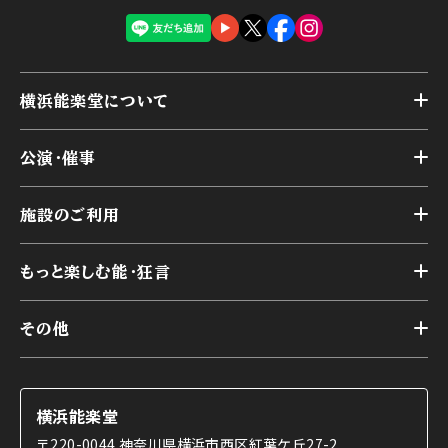
横浜能楽堂について
トップ
公演・催事
施設概要
トップ
横浜能楽堂が取り組んだ事業
施設のご利用
スケジュール
能舞台の歴史と特徴
トップ
アーカイブ
様々なお客様に向けて
もっと楽しむ能・狂言
本舞台
本舞台座席
トップ
第二舞台
その他
交通アクセス
能・狂言とは
研修室
YouTubeのご案内
お知らせ
能・狂言の歴史
楽屋
ショップのご案内
コラム
能舞台と演じ手
横浜能楽堂
ご利用の流れ
使用する道具
〒220-0044 神奈川県横浜市西区紅葉ケ丘27-2
OTABISHO