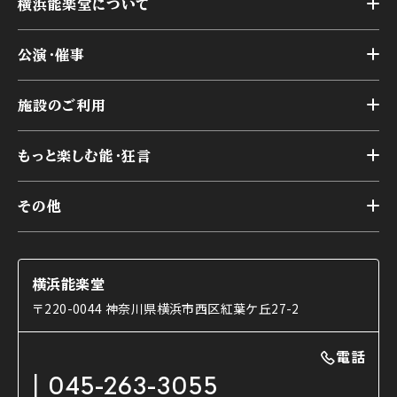
横浜能楽堂について
トップ
公演・催事
施設概要
トップ
横浜能楽堂が取り組んだ事業
施設のご利用
スケジュール
能舞台の歴史と特徴
トップ
アーカイブ
様々なお客様に向けて
もっと楽しむ能・狂言
本舞台
本舞台座席
トップ
第二舞台
その他
交通アクセス
能・狂言とは
研修室
YouTubeのご案内
お知らせ
能・狂言の歴史
楽屋
ショップのご案内
コラム
能舞台と演じ手
横浜能楽堂
ご利用の流れ
使用する道具
〒220-0044 神奈川県横浜市西区紅葉ケ丘27-2
OTABISHO
利用料金表
能・狂言の曲目説明
撮影について
まいらん
電話
はじめての鑑賞ガイド
パーティ等のご利用
チケット購入方法
045-263-3055
日本の古典芸能