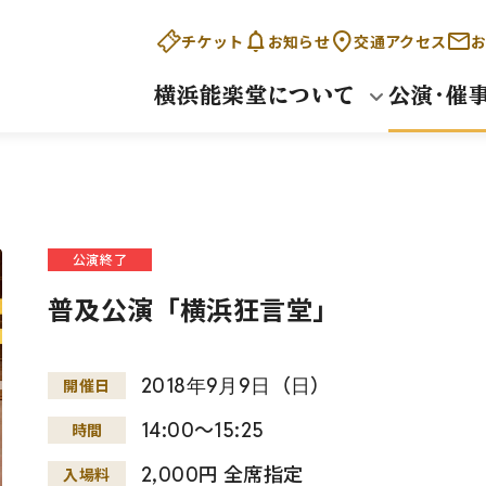
チケット
お知らせ
交通アクセス
お
横浜能楽堂について
公演・催
公演終了
普及公演「横浜狂言堂」
2018
年
9
月
9
日
（
日
）
開催日
14:00～15:25
時間
2,000円 全席指定
入場料