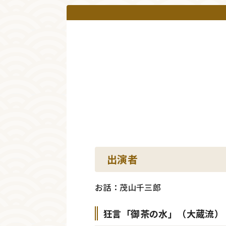
出演者
お話：茂山千三郎
狂言「御茶の水」（大蔵流）