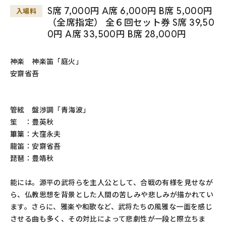
S席 7,000円 A席 6,000円 B席 5,000円
入場料
（全席指定） 全６回セット券 S席 39,50
0円 A席 33,500円 B席 28,000円
神楽 神楽笛「庭火」
安齋省吾
管絃 盤渉調「青海波」
笙 ：豊英秋
篳篥：大窪永夫
龍笛：安齋省吾
琵琶：豊靖秋
能には。源平の武将らを主人公として、合戦の有様を見せなが
ら、仏教思想を背景とした人間の苦しみや悲しみが描かれてい
ます。さらに、雅楽や和歌など、武将たちの風雅な一面を感じ
させる曲も多く、その対比によって悲劇性が一段と際立ちま