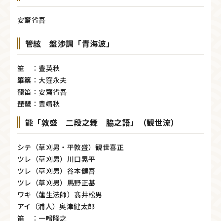
安齋省吾
管絃 盤渉調「青海波」
笙 ：豊英秋
篳篥：大窪永夫
龍笛：安齋省吾
琵琶：豊靖秋
能「敦盛 二段之舞 脇之語」（観世流）
シテ（草刈男・平敦盛）観世喜正
ツレ（草刈男）川口晃平
ツレ（草刈男）谷本健吾
ツレ（草刈男）馬野正基
ワキ（蓮生法師）髙井松男
アイ（浦人）奥津健太郎
笛 ：一噌隆之