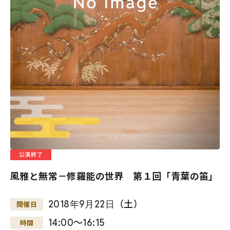
公演終了
風雅と無常－修羅能の世界 第１回「青葉の笛」
2018
年
9
月
22
日
（土）
開催日
14:00～16:15
時間