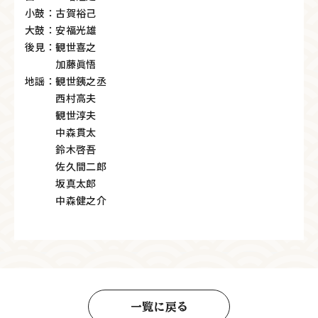
小鼓：古賀裕己
大鼓：安福光雄
後見：観世喜之
加藤眞悟
地謡：観世銕之丞
西村高夫
観世淳夫
中森貫太
鈴木啓吾
佐久間二郎
坂真太郎
中森健之介
一覧に戻る