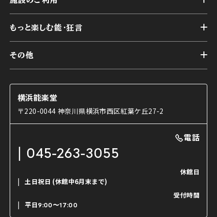
施設のご利用
スケジュール
能舞台の歴史と特徴
トップ
アーカイブ
様々なお客様に向けて
もっと楽しむ能・狂言
本舞台
本舞台座席
トップ
第二舞台
その他
交通アクセス
能・狂言とは
研修室
YouTubeのご案内
お知らせ
能・狂言の歴史
楽屋
ショップのご案内
コラム
能舞台と演じ手
横浜能楽堂
ご利用の流れ
使用する道具
〒220-0044 神奈川県横浜市西区紅葉ケ丘27-2
OTABISHO
利用料金表
能・狂言の曲目説明
撮影について
まいらん
電話
はじめての鑑賞ガイド
パーティ等のご利用
チケット購入方法
045-263-3055
日本の古典芸能
LINE友達会員登録
休館日
土日祝日
(休館中6月末まで)
ご寄附について
受付時間
よくいただくご質問
平日
9:00〜17:00