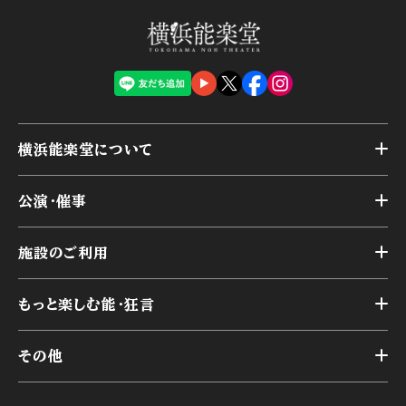
横浜能楽堂について
トップ
公演・催事
施設概要
トップ
横浜能楽堂が取り組んだ事業
施設のご利用
スケジュール
能舞台の歴史と特徴
トップ
アーカイブ
様々なお客様に向けて
もっと楽しむ能・狂言
本舞台
本舞台座席
トップ
第二舞台
その他
交通アクセス
能・狂言とは
研修室
YouTubeのご案内
お知らせ
能・狂言の歴史