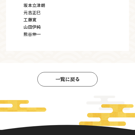
坂本立津朗
元吉正巳
工藤寛
山田伊純
熊谷伸一
一覧に戻る