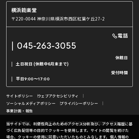
楽屋
ショップのご案内
コラム
能舞台と演じ手
横浜能楽堂
ご利用の流れ
使用する道具
〒220-0044 神奈川県横浜市西区紅葉ケ丘27-2
OTABISHO
利用料金表
能・狂言の曲目説明
撮影について
まいらん
電話
はじめての鑑賞ガイド
パーティ等のご利用
チケット購入方法
045-263-3055
日本の古典芸能
LINE友達会員登録
休館日
土日祝日
(休館中6月末まで)
ご寄附について
受付時間
よくいただくご質問
平日
9:00〜17:00
お問い合わせ
サイトポリシー
ウェブアクセシビリティ
ソーシャルメディアポリシー
プライバシーポリシー
事業計画・報告
横浜能楽堂は、
公益財団法人横浜市芸術文化振興財団
が運営してい
当サイトでは、利便性向上のためのアクセス分析及び、アクセス履歴に基
ます。
づく広告配信等の目的でクッキーを使用します。サイトの閲覧を続けた
場合、クッキーの使用に同意いただいたものとみなします。個人情報の