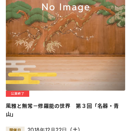
公演終了
風雅と無常－修羅能の世界 第３回「名器・青
山」
2018
年
12
月
22
日
（土）
開催日