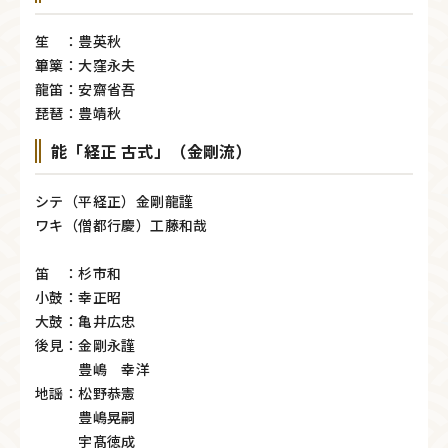
笙 ：豊英秋
篳篥：大窪永夫
龍笛：安齋省吾
琵琶：豊靖秋
能「経正 古式」（金剛流）
シテ（平経正）金剛龍謹
ワキ（僧都行慶）工藤和哉
笛 ：杉市和
小鼓：幸正昭
大鼓：亀井広忠
後見：金剛永謹
豊嶋 幸洋
地謡：松野恭憲
豊嶋晃嗣
宇髙徳成