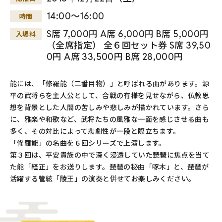
14:00～16:00
時間
S席 7,000円 A席 6,000円 B席 5,000円
入場料
（全席指定） 全６回セット券 S席 39,50
0円 A席 33,500円 B席 28,000円
能には、「修羅能（二番目物）」と呼ばれる曲があります。源
平の武将らを主人公として、合戦の有様を見せながら、仏教思
想を背景とした人間の苦しみや悲しみが描かれています。さら
に、雅楽や和歌など、武将たちの風雅な一面を感じさせる曲も
多く、その対比によって悲劇性が一段と際立ちます。
「修羅能」の名曲を６回シリーズで上演します。
第３回は、平安貴族の中で深く浸透していた琵琶に焦点を当て
た能「経正」をお送りします。琵琶の秘曲「啄木」と、琵琶が
活躍する管絃「陵王」の演奏と併せてお楽しみください。