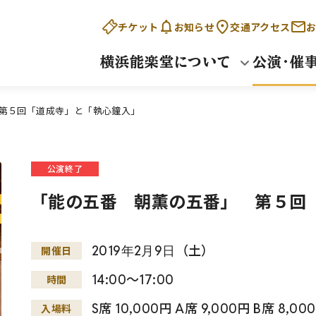
チケット
お知らせ
交通アクセス
お
横浜能楽堂について
公演・催
第５回「道成寺」と「執心鐘入」
公演終了
「能の五番 朝薫の五番」 第５回
2019
年
2
月
9
日
（土）
開催日
14:00～17:00
時間
S席 10,000円 A席 9,000円 B席 8,
入場料