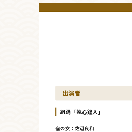
出演者
組踊「執心鐘入」
宿の女：佐辺良和