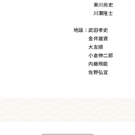
東川尚史
川瀬隆士
地謡：武田孝史
金井雄資
大友順
小倉伸二郎
内藤飛能
佐野弘宜