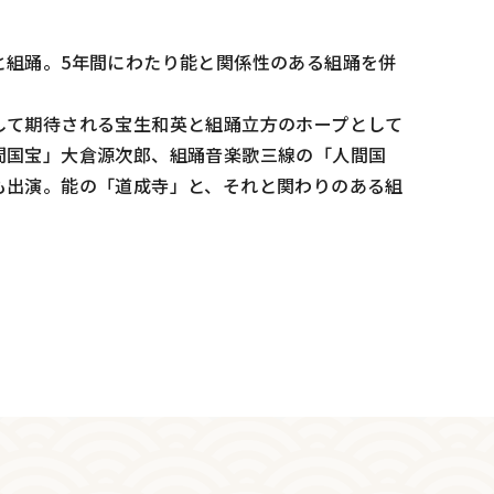
と組踊。5年間にわたり能と関係性のある組踊を併
して期待される宝生和英と組踊立方のホープとして
間国宝」大倉源次郎、組踊音楽歌三線の「人間国
も出演。能の「道成寺」と、それと関わりのある組