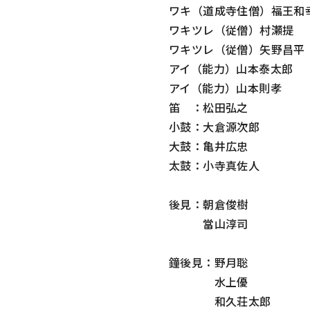
ワキ（道成寺住僧）福王和
ワキツレ（従僧）村瀬提
ワキツレ（従僧）矢野昌平
アイ（能力）山本泰太郎
アイ（能力）山本則孝
笛 ：松田弘之
小鼓：大倉源次郎
大鼓：亀井広忠
太鼓：小寺真佐人
後見：朝倉俊樹
當山淳司
鐘後見：野月聡
水上優
和久荘太郎