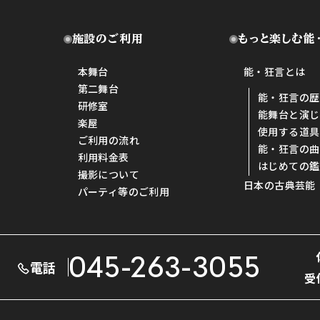
施設のご利用
もっと楽しむ能
本舞台
能・狂言とは
第二舞台
能・狂言の歴
研修室
能舞台と演じ
楽屋
使用する道具
ご利用の流れ
能・狂言の曲
利用料金表
はじめての鑑
撮影について
日本の古典芸能
パーティ等のご利用
045-263-3055
電話
受