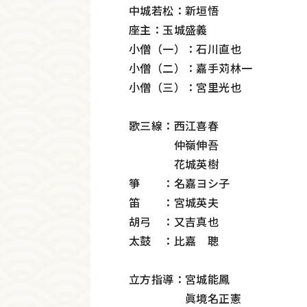
中城若松：新垣悟
座主：玉城盛義
小僧（一）：石川直也
小僧（二）：嘉手苅林一
小僧（三）：宮里光也
歌三線：西江喜春
仲嶺伸吾
花城英樹
箏 ：名嘉ヨシ子
笛 ：宮城英夫
胡弓 ：又吉真也
太鼓 ：比嘉 聰
立方指導：宮城能鳳
眞境名正憲