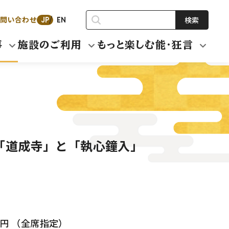
問い合わせ
検索
JP
EN
事
施設のご利用
もっと楽しむ能・狂言
「道成寺」と「執心鐘入」
000円 （全席指定）