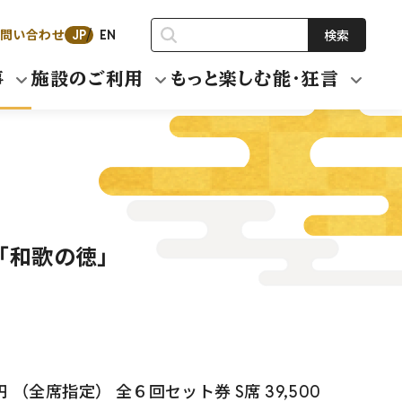
問い合わせ
検索
JP
EN
事
施設のご利用
もっと楽しむ能・狂言
「和歌の徳」
000円 （全席指定） 全６回セット券 S席 39,500