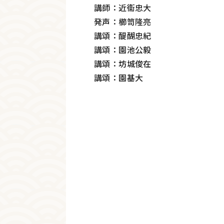
講師：近衞忠大
発声：櫛笥隆亮
講頌：醍醐忠紀
講頌：園池公毅
講頌：坊城俊在
講頌：園基大