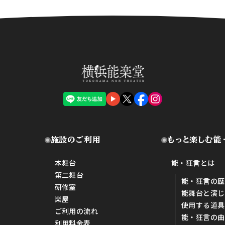
施設のご利用
もっと楽しむ能
本舞台
能・狂言とは
第二舞台
能・狂言の歴
研修室
能舞台と演じ
楽屋
使用する道具
ご利用の流れ
能・狂言の曲
利用料金表