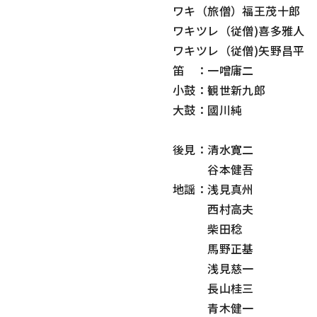
ワキ（旅僧）福王茂十郎
ワキツレ（従僧)喜多雅人
ワキツレ（従僧)矢野昌平
笛 ：一噌庸二
小鼓：観世新九郎
大鼓：國川純
後見：清水寛二
谷本健吾
地謡：浅見真州
西村高夫
柴田稔
馬野正基
浅見慈一
長山桂三
青木健一