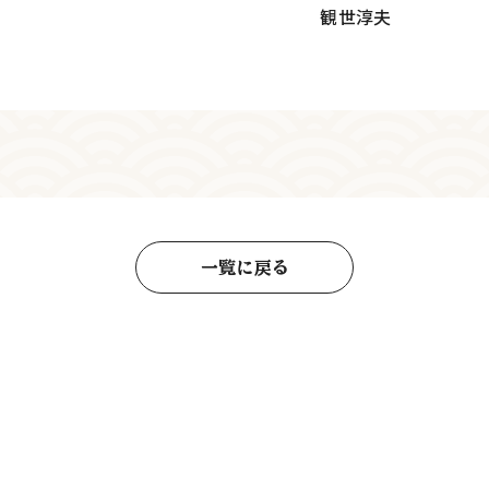
観世淳夫
一覧に戻る