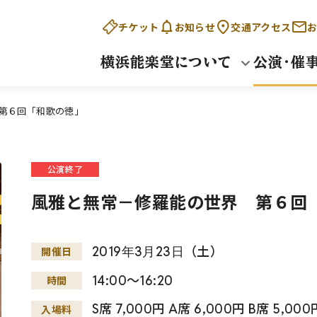
チケット
お知らせ
交通アクセス
お
横浜能楽堂について
公演・催
第６回「和歌の徳」
公演終了
風雅と無常－修羅能の世界 第６回
2019
年
3
月
23
日
（土）
開催日
14:00～16:20
時間
S席 7,000円 A席 6,000円 B席 5,
入場料