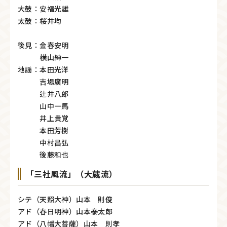
大鼓：安福光雄
太鼓：桜井均
後見：金春安明
横山紳一
地謡：本田光洋
吉場廣明
辻井八郎
山中一馬
井上貴覚
本田芳樹
中村昌弘
後藤和也
「三社風流」（大蔵流）
シテ（天照大神）山本 則俊
アド（春日明神）山本泰太郎
アド（八幡大菩薩）山本 則孝