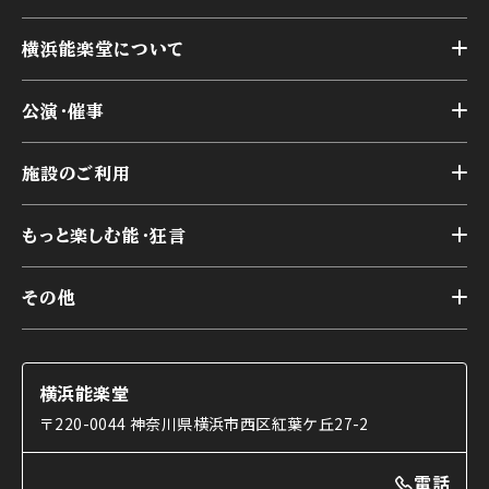
横浜能楽堂について
トップ
公演・催事
施設概要
トップ
横浜能楽堂が取り組んだ事業
施設のご利用
スケジュール
能舞台の歴史と特徴
トップ
アーカイブ
様々なお客様に向けて
もっと楽しむ能・狂言
本舞台
本舞台座席
トップ
第二舞台
その他
交通アクセス
能・狂言とは
研修室
YouTubeのご案内
お知らせ
能・狂言の歴史
楽屋
ショップのご案内
コラム
能舞台と演じ手
横浜能楽堂
ご利用の流れ
使用する道具
〒220-0044 神奈川県横浜市西区紅葉ケ丘27-2
OTABISHO
利用料金表
能・狂言の曲目説明
撮影について
まいらん
電話