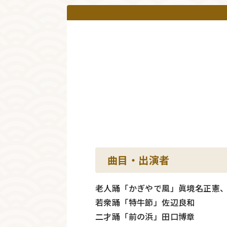
曲目・出演者
老人踊「かぎやで風」眞境名正憲
若衆踊「特牛節」佐辺良和
二才踊「前の浜」田口博章