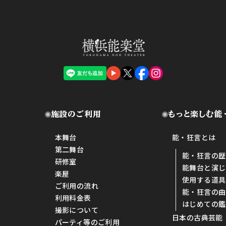
施設のご利用
もっと楽しむ能
本舞台
能・狂言とは
第二舞台
能・狂言の歴
研修室
能舞台と演じ
楽屋
使用する道具
ご利用の流れ
能・狂言の曲
利用料金表
はじめての鑑
撮影について
日本の古典芸能
パーティ等のご利用