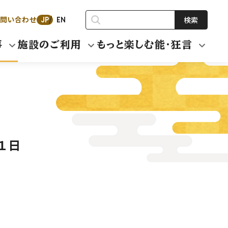
問い合わせ
検索
JP
EN
事
施設のご利用
もっと楽しむ能・狂言
１日
円