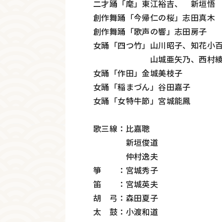
二才踊「麾」東江裕吉、 新垣悟
創作舞踊「今帰仁の桜」志田真木
創作舞踊「歌声の響」志田房子
女踊「四つ竹」山川昭子、知花小
山城亜矢乃、西村綾
女踊「作田」金城美枝子
女踊「稲まづん」谷田嘉子
女踊「女特牛節」宮城能鳳
歌三線：比嘉聰
新垣俊道
仲村逸夫
箏 ：宮城秀子
笛 ：宮城英夫
胡 弓：森田夏子
太 鼓：小渡和道