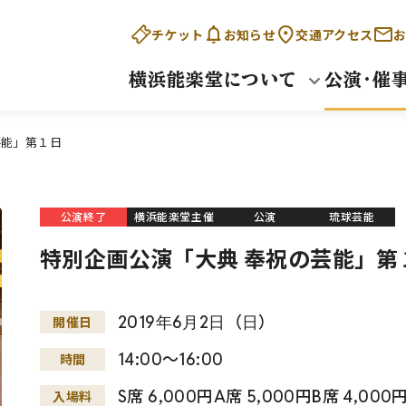
チケット
お知らせ
交通アクセス
お
横浜能楽堂について
公演・催
芸能」第１日
公演終了
横浜能楽堂主催
公演
琉球芸能
特別企画公演「大典 奉祝の芸能」第
2019
年
6
月
2
日
（
日
）
開催日
14:00～16:00
時間
S席 6,000円A席 5,000円B席 4,000
入場料