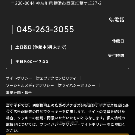
使用する道具
〒220-0044 神奈川県横浜市西区紅葉ケ丘27-2
OTABISHO
利用料金表
能・狂言の曲目説明
撮影について
まいらん
電話
はじめての鑑賞ガイド
パーティ等のご利用
チケット購入方法
045-263-3055
日本の古典芸能
LINE友達会員登録
休館日
土日祝日
(休館中6月末まで)
ご寄附について
受付時間
よくいただくご質問
平日
9:00〜17:00
お問い合わせ
サイトポリシー
ウェブアクセシビリティ
ソーシャルメディアポリシー
プライバシーポリシー
事業計画・報告
横浜能楽堂は、
公益財団法人横浜市芸術文化振興財団
が運営してい
当サイトでは、利便性向上のためのアクセス分析及び、アクセス履歴に基
ます。
づく広告配信等の目的でクッキーを使用します。サイトの閲覧を続けた
場合、クッキーの使用に同意いただいたものとみなします。個人情報の
©横浜能楽堂
取扱いについては、
プライバシーポリシー
・
サイトポリシー
をご参照く
ださい。