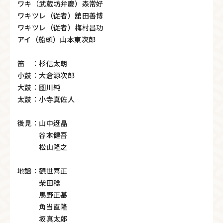
ワキ（武蔵坊弁慶）森常好
ワキツレ（従者）舘田善博
ワキツレ（従者）梅村昌功
アイ（船頭）山本東次郎
笛 ：杉信太朗
小鼓：大倉源次郎
大鼓：國川純
太鼓：小寺真佐人
後見：山中迓晶
谷本健吾
松山隆之
地謡：観世喜正
柴田稔
馬野正基
角当直隆
坂真太郎