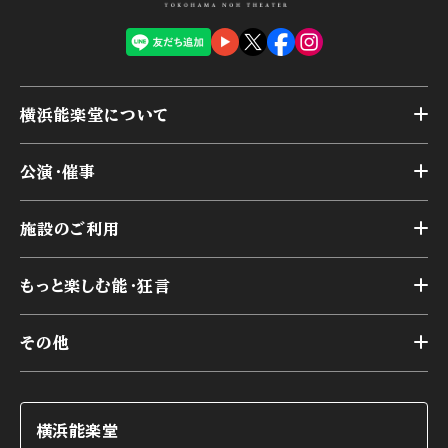
横浜能楽堂について
トップ
公演・催事
施設概要
トップ
横浜能楽堂が取り組んだ事業
施設のご利用
スケジュール
能舞台の歴史と特徴
トップ
アーカイブ
様々なお客様に向けて
もっと楽しむ能・狂言
本舞台
本舞台座席
トップ
第二舞台
その他
交通アクセス
能・狂言とは
研修室
YouTubeのご案内
お知らせ
能・狂言の歴史
楽屋
ショップのご案内
コラム
能舞台と演じ手
横浜能楽堂
ご利用の流れ