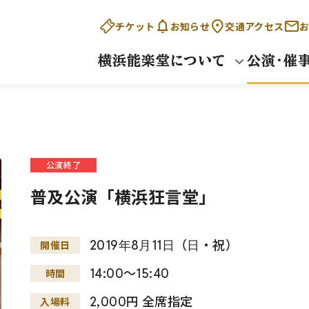
チケット
お知らせ
交通アクセス
お
横浜能楽堂について
公演・催
公演終了
普及公演「横浜狂言堂」
2019
年
8
月
11
日
（
日
・祝）
開催日
14:00～15:40
時間
2,000円 全席指定
入場料