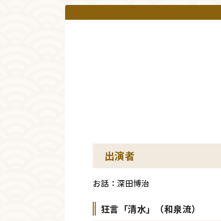
出演者
お話：深田博治
狂言「清水」（和泉流）