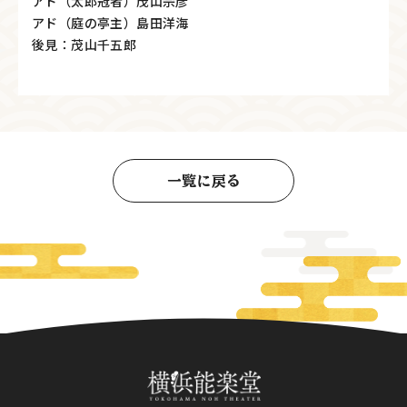
アド（太郎冠者）茂山宗彦
アド（庭の亭主）島田洋海
後見：茂山千五郎
一覧に戻る