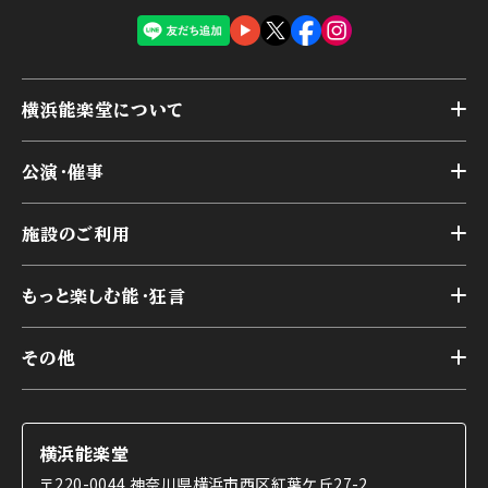
横浜能楽堂について
トップ
公演・催事
施設概要
トップ
横浜能楽堂が取り組んだ事業
施設のご利用
スケジュール
能舞台の歴史と特徴
トップ
アーカイブ
様々なお客様に向けて
もっと楽しむ能・狂言
本舞台
本舞台座席
トップ
第二舞台
その他
交通アクセス
能・狂言とは
研修室
YouTubeのご案内
お知らせ
能・狂言の歴史
楽屋
ショップのご案内
コラム
能舞台と演じ手
横浜能楽堂
ご利用の流れ
使用する道具
〒220-0044 神奈川県横浜市西区紅葉ケ丘27-2
OTABISHO