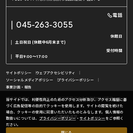
利用料金表
能・狂言の曲目説明
撮影について
まいらん
電話
はじめての鑑賞ガイド
パーティ等のご利用
チケット購入方法
045-263-3055
日本の古典芸能
LINE友達会員登録
休館日
土日祝日
(休館中6月末まで)
ご寄附について
受付時間
よくいただくご質問
平日
9:00〜17:00
お問い合わせ
サイトポリシー
ウェブアクセシビリティ
ソーシャルメディアポリシー
プライバシーポリシー
事業計画・報告
横浜能楽堂は、
公益財団法人横浜市芸術文化振興財団
が運営してい
当サイトでは、利便性向上のためのアクセス分析及び、アクセス履歴に基
ます。
づく広告配信等の目的でクッキーを使用します。サイトの閲覧を続けた
場合、クッキーの使用に同意いただいたものとみなします。個人情報の
©横浜能楽堂
取扱いについては、
プライバシーポリシー
・
サイトポリシー
をご参照く
ださい。
閉じる