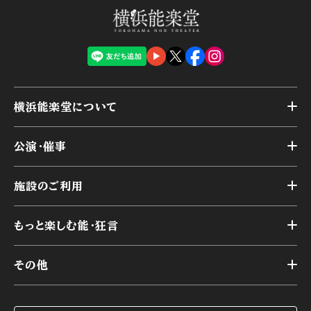
横浜能楽堂について
トップ
公演・催事
施設概要
トップ
横浜能楽堂が取り組んだ事業
施設のご利用
スケジュール
能舞台の歴史と特徴
トップ
アーカイブ
様々なお客様に向けて
もっと楽しむ能・狂言
本舞台
本舞台座席
トップ
第二舞台
その他
交通アクセス
能・狂言とは
研修室
YouTubeのご案内
お知らせ
能・狂言の歴史
楽屋