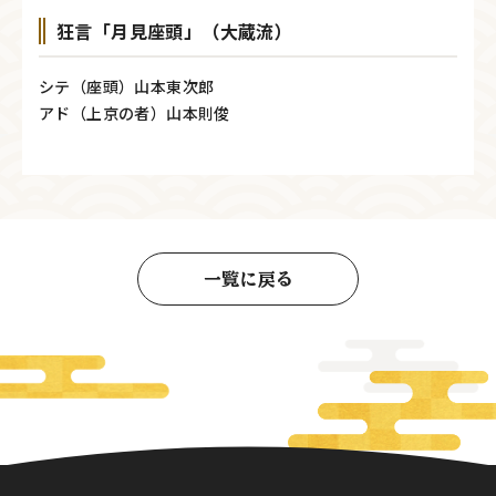
狂言「月見座頭」（大蔵流）
シテ（座頭）山本東次郎
アド（上京の者）山本則俊
一覧に戻る