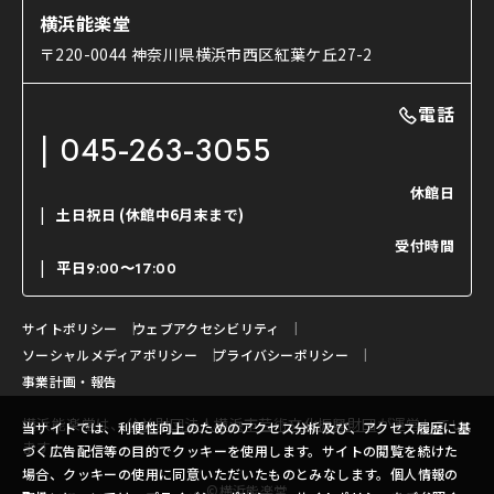
ショップのご案内
コラム
能舞台と演じ手
横浜能楽堂
ご利用の流れ
使用する道具
〒220-0044 神奈川県横浜市西区紅葉ケ丘27-2
OTABISHO
利用料金表
能・狂言の曲目説明
撮影について
まいらん
電話
はじめての鑑賞ガイド
パーティ等のご利用
チケット購入方法
045-263-3055
日本の古典芸能
LINE友達会員登録
休館日
土日祝日
(休館中6月末まで)
ご寄附について
受付時間
よくいただくご質問
平日
9:00〜17:00
お問い合わせ
サイトポリシー
ウェブアクセシビリティ
ソーシャルメディアポリシー
プライバシーポリシー
事業計画・報告
横浜能楽堂は、
公益財団法人横浜市芸術文化振興財団
が運営してい
当サイトでは、利便性向上のためのアクセス分析及び、アクセス履歴に基
ます。
づく広告配信等の目的でクッキーを使用します。サイトの閲覧を続けた
場合、クッキーの使用に同意いただいたものとみなします。個人情報の
©横浜能楽堂