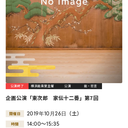
公演終了
横浜能楽堂主催
公演
能・狂言
企画公演「東次郎 家伝十二番」第7回
2019
年
10
月
26
日
（土）
開催日
14:00～15:35
時間