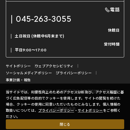
能・狂言の曲目説明
撮影について
まいらん
電話
はじめての鑑賞ガイド
パーティ等のご利用
チケット購入方法
045-263-3055
日本の古典芸能
LINE友達会員登録
休館日
土日祝日
(休館中6月末まで)
ご寄附について
受付時間
よくいただくご質問
平日
9:00〜17:00
お問い合わせ
サイトポリシー
ウェブアクセシビリティ
ソーシャルメディアポリシー
プライバシーポリシー
事業計画・報告
横浜能楽堂は、
公益財団法人横浜市芸術文化振興財団
が運営してい
当サイトでは、利便性向上のためのアクセス分析及び、アクセス履歴に基
ます。
づく広告配信等の目的でクッキーを使用します。サイトの閲覧を続けた
場合、クッキーの使用に同意いただいたものとみなします。個人情報の
©横浜能楽堂
取扱いについては、
プライバシーポリシー
・
サイトポリシー
をご参照く
ださい。
閉じる