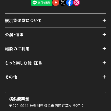
横浜能楽堂について
トップ
公演・催事
施設概要
トップ
横浜能楽堂が取り組んだ事業
施設のご利用
スケジュール
能舞台の歴史と特徴
トップ
アーカイブ
様々なお客様に向けて
もっと楽しむ能・狂言
本舞台
本舞台座席
トップ
第二舞台
その他
交通アクセス
能・狂言とは
研修室
YouTubeのご案内
お知らせ
能・狂言の歴史
楽屋
ショップのご案内
コラム
能舞台と演じ手
横浜能楽堂
ご利用の流れ
使用する道具
〒220-0044 神奈川県横浜市西区紅葉ケ丘27-2
OTABISHO
利用料金表