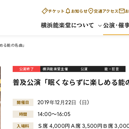
チケット
お知らせ
交通アクセス
お
横浜能楽堂について
公演・催
める能の名曲」
公演終了
横浜能楽堂主催
公演
能・狂言
普及公演「眠くならずに楽しめる能
2019
年
12
月
22
日
（
日
）
開催日
14:00～16:05
時間
Ｓ席 4,000円Ａ席 3,500円Ｂ席 3,
入場料