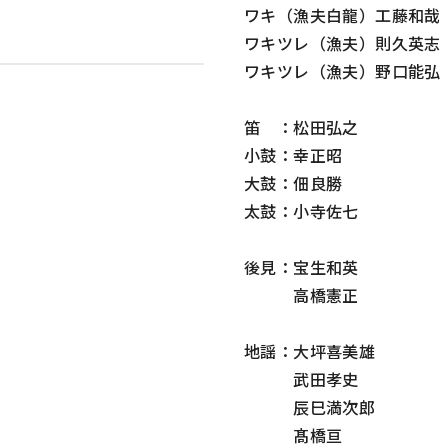
ワキ（漁夫白龍）工藤和哉
ワキツレ（漁夫）則久英志
ワキツレ（漁夫）野口能弘
笛 ：松田弘之
小鼓：幸正昭
大鼓：佃良勝
太鼓：小寺佐七
後見：宝生和英
高橋憲正
地謡：大坪喜美雄
武田孝史
辰巳満次郎
髙橋亘