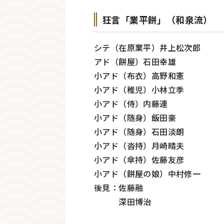
狂言「業平餅」（和泉流）
シテ（在原業平）井上松次郎
アド（餅屋）石田幸雄
小アド（布衣）高野和憲
小アド（稚児）小林立季
小アド（侍）内藤連
小アド（随身）飯田豪
小アド（随身）石田淡朗
小アド（沓持）月崎晴夫
小アド（傘持）佐藤友彦
小アド（餅屋の娘）中村修一
後見：佐藤融
深田博治