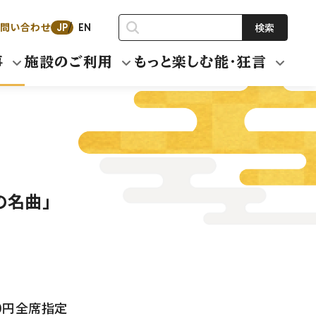
問い合わせ
検索
JP
EN
事
施設のご利用
もっと楽しむ能・狂言
の名曲」
000円全席指定