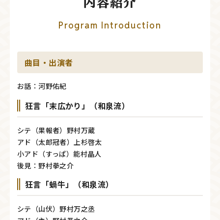
内容紹介
Program Introduction
曲目・出演者
お話：河野佑紀
狂言「末広かり」（和泉流）
シテ（果報者）野村万蔵
アド（太郎冠者）上杉啓太
小アド（すっぱ）能村晶人
後見：野村拳之介
狂言「蝸牛」（和泉流）
シテ（山伏）野村万之丞