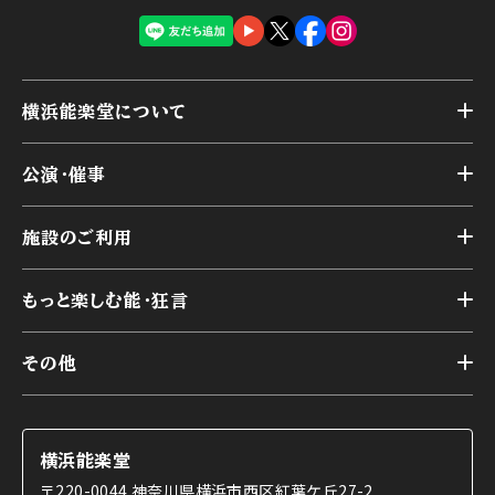
横浜能楽堂について
トップ
公演・催事
施設概要
トップ
横浜能楽堂が取り組んだ事業
施設のご利用
スケジュール
能舞台の歴史と特徴
トップ
アーカイブ
様々なお客様に向けて
もっと楽しむ能・狂言
本舞台
本舞台座席
トップ
第二舞台
その他
交通アクセス
能・狂言とは
研修室
YouTubeのご案内
お知らせ
能・狂言の歴史
楽屋
ショップのご案内
コラム
能舞台と演じ手
横浜能楽堂
ご利用の流れ
使用する道具
〒220-0044 神奈川県横浜市西区紅葉ケ丘27-2
OTABISHO