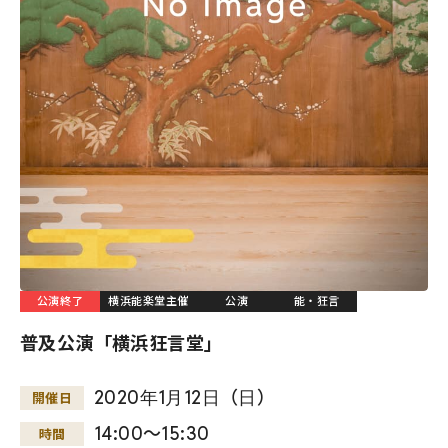
公演終了
横浜能楽堂主催
公演
能・狂言
普及公演「横浜狂言堂」
2020
年
1
月
12
日
（
日
）
開催日
14:00～15:30
時間