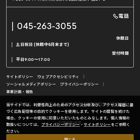
利用料金表
能・狂言の曲目説明
撮影について
まいらん
電話
はじめての鑑賞ガイド
パーティ等のご利用
チケット購入方法
045-263-3055
日本の古典芸能
LINE友達会員登録
休館日
土日祝日
(休館中6月末まで)
ご寄附について
受付時間
よくいただくご質問
平日
9:00〜17:00
お問い合わせ
サイトポリシー
ウェブアクセシビリティ
ソーシャルメディアポリシー
プライバシーポリシー
事業計画・報告
横浜能楽堂は、
公益財団法人横浜市芸術文化振興財団
が運営してい
当サイトでは、利便性向上のためのアクセス分析及び、アクセス履歴に基
ます。
づく広告配信等の目的でクッキーを使用します。サイトの閲覧を続けた
場合、クッキーの使用に同意いただいたものとみなします。個人情報の
©横浜能楽堂
取扱いについては、
プライバシーポリシー
・
サイトポリシー
をご参照く
ださい。
閉じる