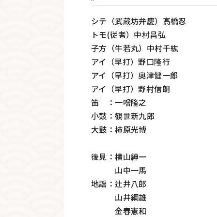
シテ（武蔵坊弁慶）髙橋忍
トモ(従者）中村昌弘
子方（牛若丸）中村千紘
アイ（早打）野口隆行
アイ（早打）奥津健一郎
アイ（早打）野村信朗
笛 ：一噌隆之
小鼓：観世新九郎
大鼓：柿原光博
後見：横山紳一
山中一馬
地謡：辻井八郎
山井綱雄
金春憲和