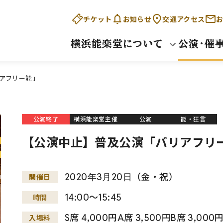
チケット
お知らせ
交通アクセス
お
横浜能楽堂について
公演・催
アフリー能」
公演終了
横浜能楽堂主催
公演
能・狂言
【公演中止】普及公演「バリアフリ
2020
年
3
月
20
日
（金・祝）
開催日
14:00～15:45
時間
S席 4,000円A席 3,500円B席 
入場料