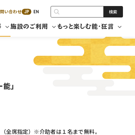
問い合わせ
検索
JP
EN
事
施設のご利用
もっと楽しむ能・狂言
ー能」
3,000円（全席指定）※介助者は１名まで無料。