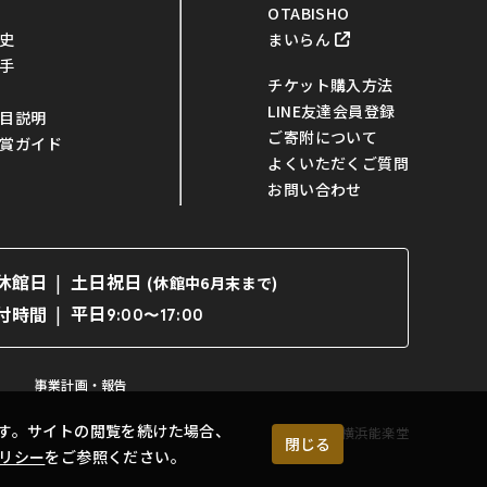
OTABISHO
まいらん
史
手
チケット購入方法
LINE友達会員登録
目説明
ご寄附について
賞ガイド
よくいただくご質問
お問い合わせ
休館日
土日祝日
(休館中6月末まで)
平日
付時間
9:00〜17:00
事業計画・報告
す。サイトの閲覧を続けた場合、
©横浜能楽堂
閉じる
リシー
をご参照ください。