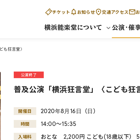
チケット
お知らせ
交通アクセス
お
横浜能楽堂について
公演・催
ども狂言堂〉
公演終了
普及公演「横浜狂言堂」〈こども狂
2020
年
8
月
16
日
（
日
）
開催日
14:00～15:35
時間
おとな 2,200円 こども(18歳以下） 
入場料