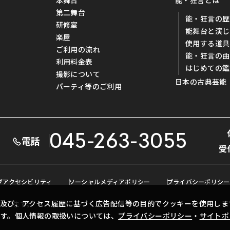
本舞台
能・狂言とは
第二舞台
能・狂言の歴
研修室
能舞台と演じ
楽屋
使用する道具
ご利用の流れ
能・狂言の曲
利用料金表
はじめての鑑
撮影について
日本の古典芸能
パーティ等のご利用
045-263-3055
電話
受
ブアクセシビリティ
ソーシャルメディアポリシー
プライバシーポリシー
及び、アクセス履歴に基づく広告配信等の目的でクッキーを使用しま
ています。
ます。個人情報の取扱いについては、
プライバシーポリシー
・
サイトポ