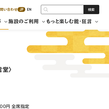
問い合わせ
検索
JP
EN
事
施設のご利用
もっと楽しむ能・狂言
言堂〉
500円 全席指定