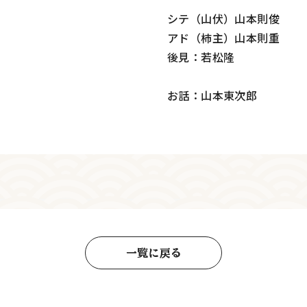
シテ（山伏）山本則俊
アド（柿主）山本則重
後見：若松隆
お話：山本東次郎
一覧に戻る