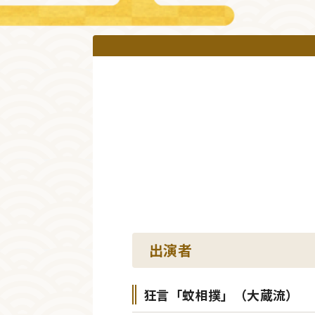
出演者
狂言「蚊相撲」（大蔵流）