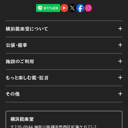
横浜能楽堂について
トップ
公演・催事
施設概要
トップ
横浜能楽堂が取り組んだ事業
施設のご利用
スケジュール
能舞台の歴史と特徴
トップ
アーカイブ
様々なお客様に向けて
もっと楽しむ能・狂言
本舞台
本舞台座席
トップ
第二舞台
その他
交通アクセス
能・狂言とは
研修室
YouTubeのご案内
お知らせ
能・狂言の歴史
楽屋
ショップのご案内
コラム
能舞台と演じ手
横浜能楽堂
ご利用の流れ
使用する道具
〒220-0044 神奈川県横浜市西区紅葉ケ丘27-2
OTABISHO