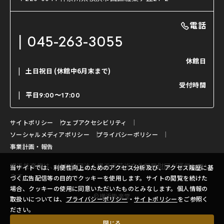
利用料金表
能・狂言の曲目説明
撮影について
まいらん
電話
はじめての鑑賞ガイド
パーティ等のご利用
チケット購入方法
045-263-3055
日本の古典芸能
LINE友達会員登録
休館日
土日祝日
(休館中6月末まで)
ご寄附について
受付時間
よくいただくご質問
平日
9:00〜17:00
お問い合わせ
サイトポリシー
ウェブアクセシビリティ
ソーシャルメディアポリシー
プライバシーポリシー
事業計画・報告
横浜能楽堂は、
公益財団法人横浜市芸術文化振興財団
が運営してい
当サイトでは、利便性向上のためのアクセス分析及び、アクセス履歴に基
ます。
づく広告配信等の目的でクッキーを使用します。サイトの閲覧を続けた
場合、クッキーの使用に同意いただいたものとみなします。個人情報の
©横浜能楽堂
取扱いについては、
プライバシーポリシー
・
サイトポリシー
をご参照く
ださい。
閉じる