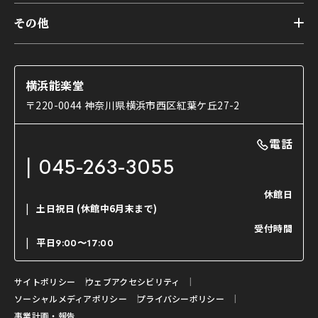
本舞台座席
トップ
第二舞台
その他
交通アクセス
能・狂言とは
研修室
YouTubeのご案内
お知らせ
能・狂言の歴史
楽屋
ショップのご案内
コラム
能舞台と演じ手
横浜能楽堂
ご利用の流れ
使用する道具
〒220-0044 神奈川県横浜市西区紅葉ケ丘27-2
OTABISHO
利用料金表
能・狂言の曲目説明
撮影について
まいらん
電話
はじめての鑑賞ガイド
パーティ等のご利用
チケット購入方法
045-263-3055
日本の古典芸能
LINE友達会員登録
休館日
土日祝日
(休館中6月末まで)
ご寄附について
受付時間
よくいただくご質問
平日
9:00〜17:00
お問い合わせ
サイトポリシー
ウェブアクセシビリティ
ソーシャルメディアポリシー
プライバシーポリシー
事業計画・報告