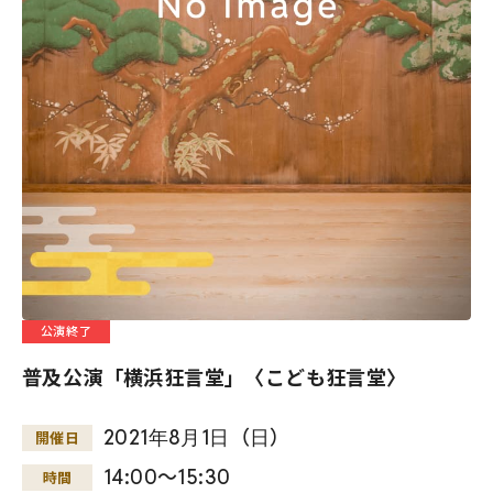
公演終了
普及公演「横浜狂言堂」〈こども狂言堂〉
2021
年
8
月
1
日
（
日
）
開催日
14:00～15:30
時間