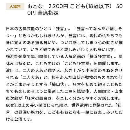
おとな 2,200円 こども(18歳以下） 50
入場料
0円 全席指定
日本の古典芸能のひとつ「狂言」。「狂言ってなんだか難しそ
う…」と思うかもしれませんが、狂言には、現代の私たちでも
身に覚えのある振る舞いや、つい共感してしまう心の動きが描
かれていて、いちど観てみると親しみがわく人も多いはず。
横浜能楽堂で毎月開催している人気企画の「横浜狂言堂」。夏
休みは特別に、こども向けの「こども狂言堂」を開催します。
演目は、二人の大名が鶏や犬、起き上がり小法師のまねをさせ
られる「二人大名」と、柿を盗んだ山伏が動物のものまねで何
とかごまかそうとする「柿山伏」。狂言を初めて観るこどもた
ちでも楽しめるように厳選した二曲を鑑賞後、人間国宝・山本
東次郎が「狂言の面白さ」を楽しく分かりやすくお話します。
600年以上の長い間演じられ続け、世界遺産に登録された「狂
言」の奥深い魅力を、こどももおとなも一緒にお楽しみいただ
ける公演です。