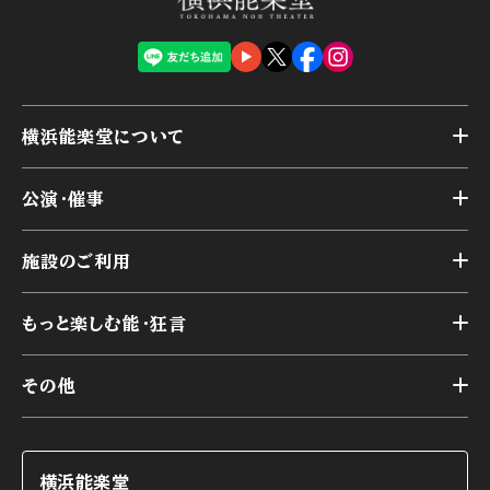
横浜能楽堂について
トップ
公演・催事
施設概要
トップ
横浜能楽堂が取り組んだ事業
施設のご利用
スケジュール
能舞台の歴史と特徴
トップ
アーカイブ
様々なお客様に向けて
もっと楽しむ能・狂言
本舞台
本舞台座席
トップ
第二舞台
その他
交通アクセス
能・狂言とは
研修室
YouTubeのご案内
お知らせ
能・狂言の歴史
楽屋
ショップのご案内
コラム
能舞台と演じ手
横浜能楽堂
ご利用の流れ