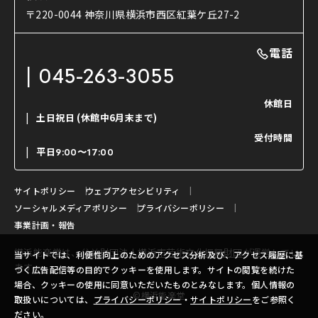
使用する道具
〒220-0044 神奈川県横浜市西区紅葉ケ丘27-2
OTABISHO
利用料金表
能・狂言の曲目説明
撮影について
まいらん
電話
はじめての鑑賞ガイド
パーティ等のご利用
チケット購入方法
045-263-3055
日本の古典芸能
LINE友達会員登録
休館日
土日祝日
(休館中6月末まで)
ご寄附について
受付時間
よくいただくご質問
平日
9:00〜17:00
お問い合わせ
サイトポリシー
ウェブアクセシビリティ
ソーシャルメディアポリシー
プライバシーポリシー
事業計画・報告
横浜能楽堂は、
公益財団法人横浜市芸術文化振興財団
が運営してい
当サイトでは、利便性向上のためのアクセス分析及び、アクセス履歴に基
ます。
づく広告配信等の目的でクッキーを使用します。サイトの閲覧を続けた
場合、クッキーの使用に同意いただいたものとみなします。個人情報の
©横浜能楽堂
取扱いについては、
プライバシーポリシー
・
サイトポリシー
をご参照く
ださい。