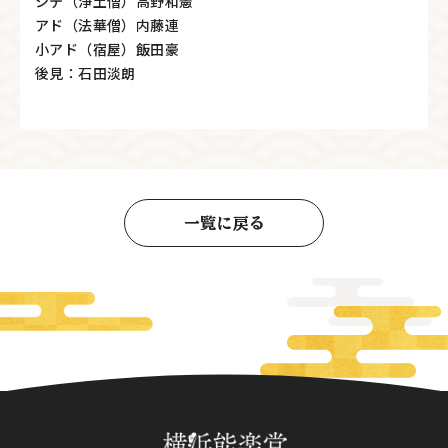
シテ（浄土僧）高野和憲
アド（法華僧）内藤連
小アド（宿屋）飯田豪
後見：石田淡朗
一覧に戻る