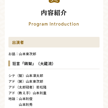
内容紹介
Program Introduction
出演者
お話：山本東次郎
狂言「鶏聟」（大蔵流）
シテ（聟）山本凜太郎
アド（舅）山本東次郎
アド（太郎冠者）若松隆
アド（教え手）山本則重
地謡：山本則俊
山本則秀