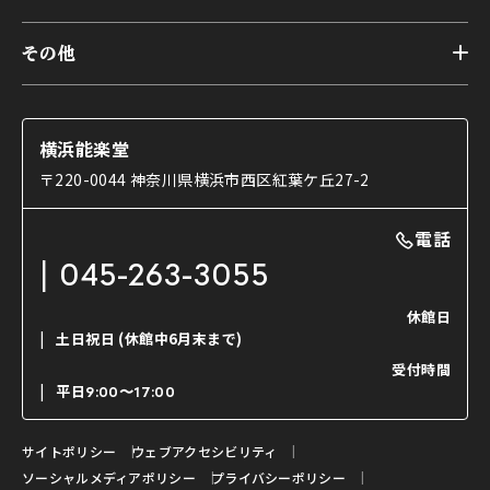
本舞台
本舞台座席
トップ
第二舞台
その他
交通アクセス
能・狂言とは
研修室
YouTubeのご案内
お知らせ
能・狂言の歴史
楽屋
ショップのご案内
コラム
能舞台と演じ手
横浜能楽堂
ご利用の流れ
使用する道具
〒220-0044 神奈川県横浜市西区紅葉ケ丘27-2
OTABISHO
利用料金表
能・狂言の曲目説明
撮影について
まいらん
電話
はじめての鑑賞ガイド
パーティ等のご利用
チケット購入方法
045-263-3055
日本の古典芸能
LINE友達会員登録
休館日
土日祝日
(休館中6月末まで)
ご寄附について
受付時間
よくいただくご質問
平日
9:00〜17:00
お問い合わせ
サイトポリシー
ウェブアクセシビリティ
ソーシャルメディアポリシー
プライバシーポリシー