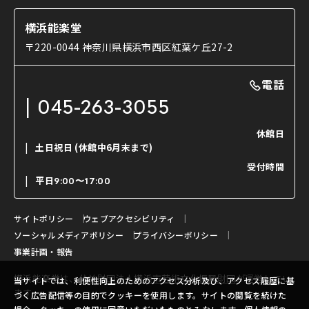
能・狂言の歴史
楽屋
ショップのご案内
コラム
能舞台と演じ手
横浜能楽堂
ご利用の流れ
使用する道具
〒220-0044 神奈川県横浜市西区紅葉ケ丘27-2
OTABISHO
利用料金表
能・狂言の曲目説明
撮影について
まいらん
電話
はじめての鑑賞ガイド
パーティ等のご利用
チケット購入方法
045-263-3055
日本の古典芸能
LINE友達会員登録
休館日
土日祝日
(休館中6月末まで)
ご寄附について
受付時間
よくいただくご質問
平日
9:00〜17:00
お問い合わせ
サイトポリシー
ウェブアクセシビリティ
ソーシャルメディアポリシー
プライバシーポリシー
事業計画・報告
横浜能楽堂は、
公益財団法人横浜市芸術文化振興財団
が運営してい
当サイトでは、利便性向上のためのアクセス分析及び、アクセス履歴に基
ます。
づく広告配信等の目的でクッキーを使用します。サイトの閲覧を続けた