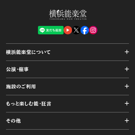
横浜能楽堂について
トップ
公演・催事
施設概要
トップ
横浜能楽堂が取り組んだ事業
施設のご利用
スケジュール
能舞台の歴史と特徴
トップ
アーカイブ
様々なお客様に向けて
もっと楽しむ能・狂言
本舞台
本舞台座席
トップ
第二舞台
その他
交通アクセス
能・狂言とは
研修室
YouTubeのご案内
お知らせ