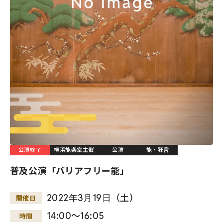
公演終了
横浜能楽堂主催
公演
能・狂言
普及公演「バリアフリー能」
2022
年
3
月
19
日
（土）
開催日
14:00～16:05
時間