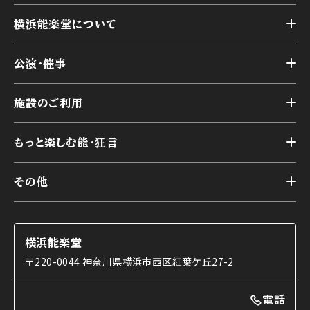
横浜能楽堂について
トップ
公演・催事
施設概要
トップ
横浜能楽堂が取り組んだ事業
施設のご利用
スケジュール
能舞台の歴史と特徴
トップ
アーカイブ
様々なお客様に向けて
もっと楽しむ能・狂言
本舞台
本舞台座席
トップ
第二舞台
その他
交通アクセス
能・狂言とは
研修室
YouTubeのご案内
お知らせ
能・狂言の歴史
楽屋
ショップのご案内
コラム
能舞台と演じ手
横浜能楽堂
ご利用の流れ
使用する道具
〒220-0044 神奈川県横浜市西区紅葉ケ丘27-2
OTABISHO
利用料金表
能・狂言の曲目説明
撮影について
まいらん
電話
はじめての鑑賞ガイド
パーティ等のご利用