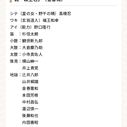
シテ（里の女・野干の精）髙橋忍
ワキ（玄翁道人）福王和幸
アイ（能力）野口隆行
笛 ：杉信太朗
小鼓：観世新九郎
大鼓：大倉慶乃助
太鼓：小寺真佐人
後見：横山紳一
井上貴覚
地謡：辻井八郎
山井綱雄
金春憲和
本田芳樹
中村昌弘
渡辺慎一
後藤和也
内田善昭