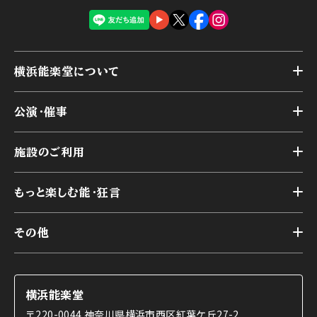
横浜能楽堂について
トップ
公演・催事
施設概要
トップ
横浜能楽堂が取り組んだ事業
施設のご利用
スケジュール
能舞台の歴史と特徴
トップ
アーカイブ
様々なお客様に向けて
もっと楽しむ能・狂言
本舞台
本舞台座席
トップ
第二舞台
その他
交通アクセス
能・狂言とは
研修室
YouTubeのご案内
お知らせ
能・狂言の歴史
楽屋
ショップのご案内
コラム
能舞台と演じ手
横浜能楽堂
ご利用の流れ
使用する道具
〒220-0044 神奈川県横浜市西区紅葉ケ丘27-2
OTABISHO