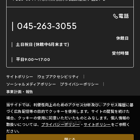
利用料金表
能・狂言の曲目説明
撮影について
まいらん
電話
はじめての鑑賞ガイド
パーティ等のご利用
チケット購入方法
045-263-3055
日本の古典芸能
LINE友達会員登録
休館日
土日祝日
(休館中6月末まで)
ご寄附について
受付時間
よくいただくご質問
平日
9:00〜17:00
お問い合わせ
サイトポリシー
ウェブアクセシビリティ
ソーシャルメディアポリシー
プライバシーポリシー
事業計画・報告
横浜能楽堂は、
公益財団法人横浜市芸術文化振興財団
が運営してい
当サイトでは、利便性向上のためのアクセス分析及び、アクセス履歴に基
ます。
づく広告配信等の目的でクッキーを使用します。サイトの閲覧を続けた
場合、クッキーの使用に同意いただいたものとみなします。個人情報の
©横浜能楽堂
取扱いについては、
プライバシーポリシー
・
サイトポリシー
をご参照く
ださい。
閉じる