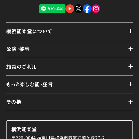
横浜能楽堂について
トップ
公演・催事
施設概要
トップ
横浜能楽堂が取り組んだ事業
施設のご利用
スケジュール
能舞台の歴史と特徴
トップ
アーカイブ
様々なお客様に向けて
もっと楽しむ能・狂言
本舞台
本舞台座席
トップ
第二舞台
その他
交通アクセス
能・狂言とは
研修室
YouTubeのご案内
お知らせ
能・狂言の歴史
楽屋
ショップのご案内
コラム
能舞台と演じ手
横浜能楽堂
ご利用の流れ
使用する道具
〒220-0044 神奈川県横浜市西区紅葉ケ丘27-2
OTABISHO