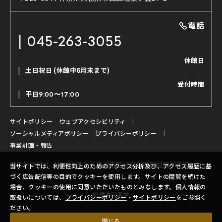
利用料金表
能・狂言の曲目説明
撮影について
まいらん
電話
はじめての鑑賞ガイド
パーティ等のご利用
チケット購入方法
045-263-3055
日本の古典芸能
LINE友達会員登録
休館日
土日祝日
(休館中6月末まで)
ご寄附について
受付時間
よくいただくご質問
平日
9:00〜17:00
お問い合わせ
サイトポリシー
ウェブアクセシビリティ
ソーシャルメディアポリシー
プライバシーポリシー
事業計画・報告
横浜能楽堂は、
公益財団法人横浜市芸術文化振興財団
が運営してい
当サイトでは、利便性向上のためのアクセス分析及び、アクセス履歴に基
ます。
づく広告配信等の目的でクッキーを使用します。サイトの閲覧を続けた
場合、クッキーの使用に同意いただいたものとみなします。個人情報の
©横浜能楽堂
取扱いについては、
プライバシーポリシー
・
サイトポリシー
をご参照く
ださい。
閉じる