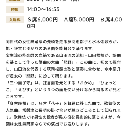
14:00～16:55
時間
Ｓ席6,000円 Ａ席5,000円 Ｂ席4,00
入場料
0円
同世代の女性舞踊家の先頭を走る藤間恵都子と水木佑歌らが、
能・狂言とゆかりのある曲を能舞台で踊ります。
宝生流の能楽師の血筋である山田流の流祖・山田検校が、謡曲
を基として作った箏曲の大曲「熊野」。この曲に、初めて振付
し、山田流を代表する萩岡松韻の歌と演奏に合わせ、水木扇升
が遊女の「熊野」に扮して踊ります。
「三つ面子守」は、狂言面を元とする「おかめ」「ひょっと
こ」「えびす」という３つの面を使い分けながら踊るのが見ど
ころです。
「身替座禅」は、狂言「花子」を舞踊に移した曲で、歌舞伎の
人気曲。常磐津と長唄の掛け合いが聴きどころとして知られま
す。歌舞伎では男性の役者が奥方役を喜劇的に演じますが、今
回は女性舞踊家ならでの演出でお送りします。