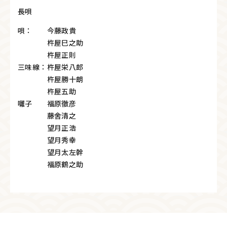
長唄
唄： 今藤政貴
杵屋巳之助
杵屋正則
三味線：杵屋栄八郎
杵屋勝十朗
杵屋五助
囃子 福原徹彦
藤舍清之
望月正浩
望月秀幸
望月太左幹
福原鶴之助