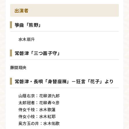
出演者
箏曲「熊野」
水木扇升
常磐津「三つ面子守」
藤間翔央
常磐津・長唄「身替座禅」－狂言「花子」より
山蔭右京：花柳源九郎
太郎冠者：花柳寿々彦
侍女千枝：水木歌蓮
侍女小枝：水木紅耶
奥方玉の井：水木佑歌