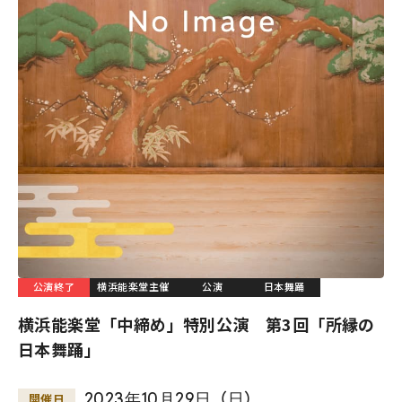
公演終了
横浜能楽堂主催
公演
日本舞踊
横浜能楽堂「中締め」特別公演 第3回「所縁の
日本舞踊」
2023
年
10
月
29
日
（
日
）
開催日