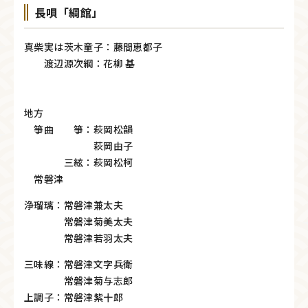
長唄「綱館」
真柴実は茨木童子：藤間恵都子
渡辺源次綱：花柳 基
地方
箏曲 箏：萩岡松韻
萩岡由子
三絃：萩岡松柯
常磐津
浄瑠璃：常磐津兼太夫
常磐津菊美太夫
常磐津若羽太夫
三味線：常磐津文字兵衛
常磐津菊与志郎
上調子：常磐津紫十郎