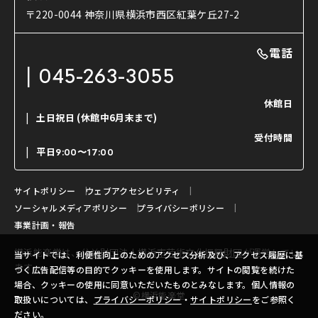
使用する道具
〒220-0044 神奈川県横浜市西区紅葉ケ丘27-2
OTABISHO
利用料金表
能・狂言の曲目説明
撮影について
まいらん
電話
はじめての鑑賞ガイド
パーティ等のご利用
チケット購入方法
045-263-3055
日本の古典芸能
LINE友達会員登録
休館日
土日祝日
(休館中6月末まで)
ご寄附について
受付時間
よくいただくご質問
平日
9:00〜17:00
お問い合わせ
サイトポリシー
ウェブアクセシビリティ
ソーシャルメディアポリシー
プライバシーポリシー
事業計画・報告
横浜能楽堂は、
公益財団法人横浜市芸術文化振興財団
が運営してい
当サイトでは、利便性向上のためのアクセス分析及び、アクセス履歴に基
ます。
づく広告配信等の目的でクッキーを使用します。サイトの閲覧を続けた
場合、クッキーの使用に同意いただいたものとみなします。個人情報の
©横浜能楽堂
取扱いについては、
プライバシーポリシー
・
サイトポリシー
をご参照く
ださい。