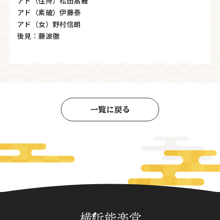
アド（住持）松田髙義
アド（素破）伊藤泰
アド（女）野村信朗
後見：藤波徹
一覧に戻る