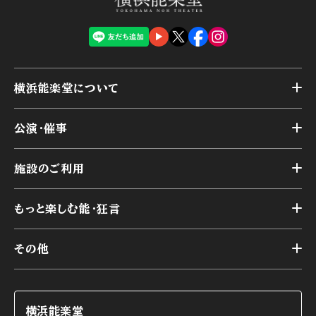
横浜能楽堂について
トップ
公演・催事
施設概要
トップ
横浜能楽堂が取り組んだ事業
施設のご利用
スケジュール
能舞台の歴史と特徴
トップ
アーカイブ
様々なお客様に向けて
もっと楽しむ能・狂言
本舞台
本舞台座席
トップ
第二舞台
その他
交通アクセス
能・狂言とは
研修室
YouTubeのご案内
お知らせ
能・狂言の歴史
楽屋
ショップのご案内
コラム
能舞台と演じ手
横浜能楽堂
ご利用の流れ