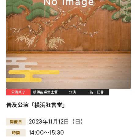
公演終了
横浜能楽堂主催
公演
能・狂言
普及公演「横浜狂言堂」
2023
年
11
月
12
日
（
日
）
開催日
14:00～15:30
時間