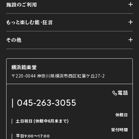
横浜能楽堂が取り組んだ事業
施設のご利用
スケジュール
能舞台の歴史と特徴
トップ
アーカイブ
様々なお客様に向けて
もっと楽しむ能・狂言
本舞台
本舞台座席
トップ
第二舞台
その他
交通アクセス
能・狂言とは
研修室
YouTubeのご案内
お知らせ
能・狂言の歴史
楽屋
ショップのご案内
コラム
能舞台と演じ手
横浜能楽堂
ご利用の流れ
使用する道具
〒220-0044 神奈川県横浜市西区紅葉ケ丘27-2
OTABISHO
利用料金表
能・狂言の曲目説明
撮影について
まいらん
電話
はじめての鑑賞ガイド
パーティ等のご利用
チケット購入方法
045-263-3055
日本の古典芸能
LINE友達会員登録
休館日
土日祝日
(休館中6月末まで)
ご寄附について
受付時間
よくいただくご質問
平日
9:00〜17:00