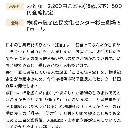
おとな 2,200円こども(18歳以下）500
入場料
円全席指定
横浜市磯子区民文化センター杉田劇場 5
会場
Fホール
日本の古典芸能のひとつ「狂言」。「狂言ってなんだかむずか
しそう…」と思うかもしれませんが、狂言には、現代の私たち
でも身に覚えのある振る舞いや心の動きが描かれています。い
ちど観てみると、親しみがわく人も多いはず。
毎年、夏に開催している人気企画「こども狂言堂」を、横浜能
楽堂が休館中のため、今年は横浜市磯子区民文化センター杉田
劇場で開催します。
演目は、柿を盗んだ山伏（やまぶし）が動物のものまねで何と
かごまかそうとする「柿山伏」（かきやまぶし）と留守番をす
る太郎冠者（たろうかじゃ）と次郎冠者（じろうかじゃ）の行
動に注目の「附子」（ぶす）。狂言を初めて観るこどもでも楽
しめる二曲を鑑賞後、人間国宝・山本東次郎が狂言について楽
しく分かりやすくお話します。