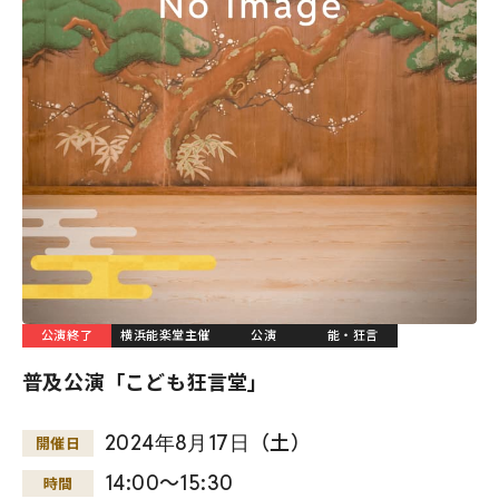
公演終了
横浜能楽堂主催
公演
能・狂言
普及公演「こども狂言堂」
2024
年
8
月
17
日
（土）
開催日
14:00～15:30
時間