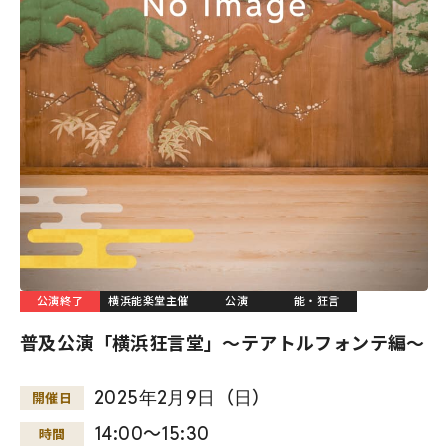
公演終了
横浜能楽堂主催
公演
能・狂言
普及公演「横浜狂言堂」～テアトルフォンテ編～
2025
年
2
月
9
日
（
日
）
開催日
14:00～15:30
時間