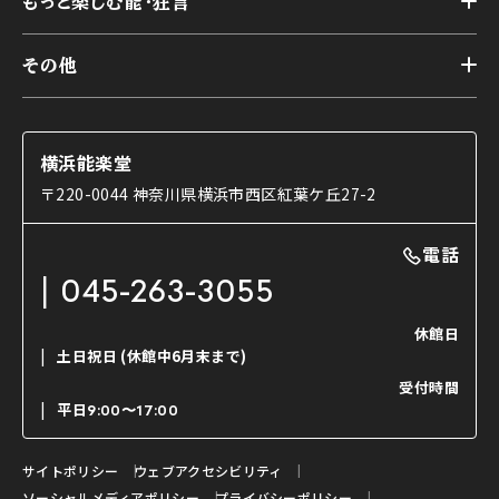
様々なお客様に向けて
もっと楽しむ能・狂言
本舞台
本舞台座席
トップ
第二舞台
その他
交通アクセス
能・狂言とは
研修室
YouTubeのご案内
お知らせ
能・狂言の歴史
楽屋
ショップのご案内
コラム
能舞台と演じ手
横浜能楽堂
ご利用の流れ
使用する道具
〒220-0044 神奈川県横浜市西区紅葉ケ丘27-2
OTABISHO
利用料金表
能・狂言の曲目説明
撮影について
まいらん
電話
はじめての鑑賞ガイド
パーティ等のご利用
チケット購入方法
045-263-3055
日本の古典芸能
LINE友達会員登録
休館日
土日祝日
(休館中6月末まで)
ご寄附について
受付時間
よくいただくご質問
平日
9:00〜17:00
お問い合わせ
サイトポリシー
ウェブアクセシビリティ
ソーシャルメディアポリシー
プライバシーポリシー