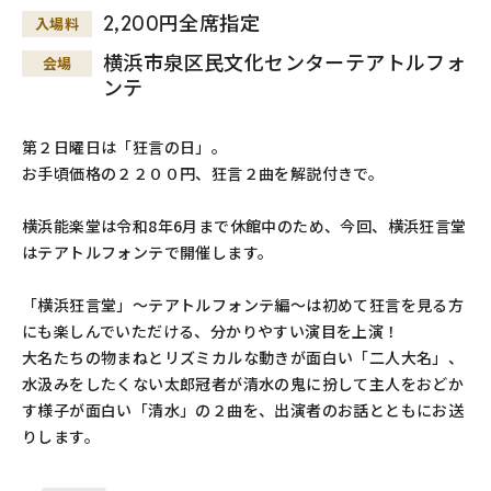
2,200円全席指定
入場料
横浜市泉区民文化センターテアトルフォ
会場
ンテ
第２日曜日は「狂言の日」。
お手頃価格の２２００円、狂言２曲を解説付きで。
横浜能楽堂は令和8年6月まで休館中のため、今回、横浜狂言堂
はテアトルフォンテで開催します。
「横浜狂言堂」～テアトルフォンテ編～は初めて狂言を見る方
にも楽しんでいただける、分かりやすい演目を上演！
大名たちの物まねとリズミカルな動きが面白い「二人大名」、
水汲みをしたくない太郎冠者が清水の鬼に扮して主人をおどか
す様子が面白い「清水」の２曲を、出演者のお話とともにお送
りします。