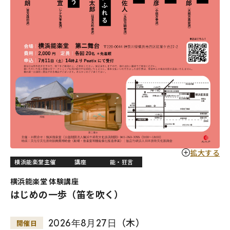
拡大する
横浜能楽堂主催
講座
能・狂言
横浜能楽堂 体験講座
はじめの一歩（笛を吹く）
2026
年
8
月
27
日
（木）
開催日