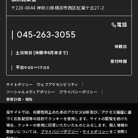
使用する道具
〒220-0044 神奈川県横浜市西区紅葉ケ丘27-2
OTABISHO
利用料金表
能・狂言の曲目説明
撮影について
まいらん
電話
はじめての鑑賞ガイド
パーティ等のご利用
チケット購入方法
045-263-3055
日本の古典芸能
LINE友達会員登録
休館日
土日祝日
(休館中6月末まで)
ご寄附について
受付時間
よくいただくご質問
平日
9:00〜17:00
お問い合わせ
サイトポリシー
ウェブアクセシビリティ
ソーシャルメディアポリシー
プライバシーポリシー
事業計画・報告
横浜能楽堂は、
公益財団法人横浜市芸術文化振興財団
が運営してい
当サイトでは、利便性向上のためのアクセス分析及び、アクセス履歴に基
ます。
づく広告配信等の目的でクッキーを使用します。サイトの閲覧を続けた
場合、クッキーの使用に同意いただいたものとみなします。個人情報の
©横浜能楽堂
取扱いについては、
プライバシーポリシー
・
サイトポリシー
をご参照く
ださい。