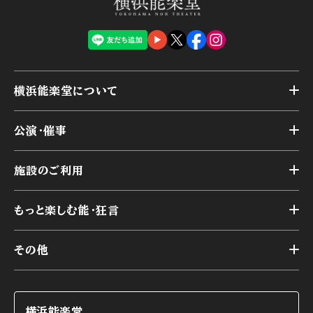
横浜能楽堂について
トップ
公演・催事
施設概要
トップ
横浜能楽堂が取り組んだ事業
施設のご利用
スケジュール
能舞台の歴史と特徴
トップ
アーカイブ
様々なお客様に向けて
もっと楽しむ能・狂言
本舞台
本舞台座席
トップ
第二舞台
その他
交通アクセス
能・狂言とは
研修室
YouTubeのご案内
お知らせ
能・狂言の歴史
楽屋
ショップのご案内
コラム
能舞台と演じ手
横浜能楽堂
ご利用の流れ