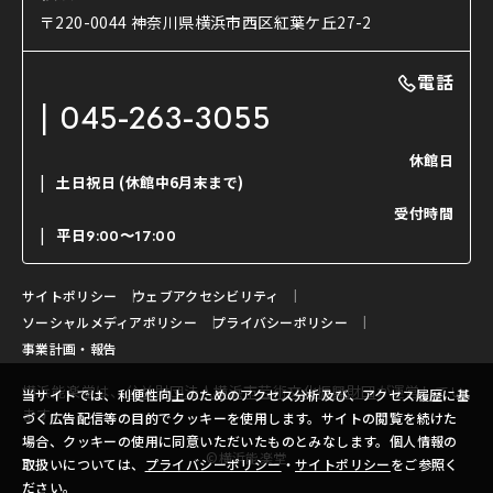
使用する道具
〒220-0044 神奈川県横浜市西区紅葉ケ丘27-2
OTABISHO
利用料金表
能・狂言の曲目説明
撮影について
まいらん
電話
はじめての鑑賞ガイド
パーティ等のご利用
チケット購入方法
045-263-3055
日本の古典芸能
LINE友達会員登録
休館日
土日祝日
(休館中6月末まで)
ご寄附について
受付時間
よくいただくご質問
平日
9:00〜17:00
お問い合わせ
サイトポリシー
ウェブアクセシビリティ
ソーシャルメディアポリシー
プライバシーポリシー
事業計画・報告
横浜能楽堂は、
公益財団法人横浜市芸術文化振興財団
が運営してい
当サイトでは、利便性向上のためのアクセス分析及び、アクセス履歴に基
ます。
づく広告配信等の目的でクッキーを使用します。サイトの閲覧を続けた
場合、クッキーの使用に同意いただいたものとみなします。個人情報の
©横浜能楽堂
取扱いについては、
プライバシーポリシー
・
サイトポリシー
をご参照く
ださい。