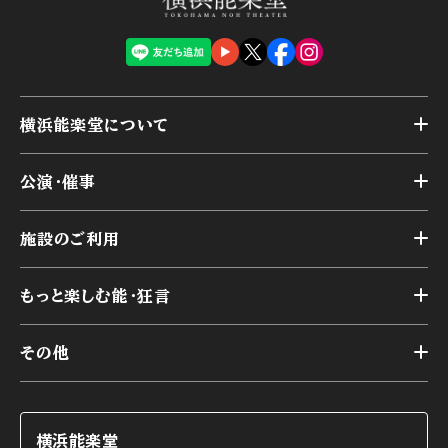
横浜能楽堂について
トップ
公演・催事
施設概要
トップ
横浜能楽堂が取り組んだ事業
施設のご利用
スケジュール
能舞台の歴史と特徴
トップ
アーカイブ
様々なお客様に向けて
もっと楽しむ能・狂言
本舞台
本舞台座席
トップ
第二舞台
その他
交通アクセス
能・狂言とは
研修室
YouTubeのご案内
お知らせ
能・狂言の歴史
楽屋
ショップのご案内
コラム
能舞台と演じ手
横浜能楽堂
ご利用の流れ