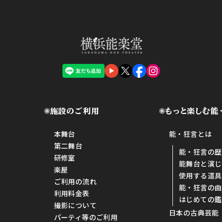
施設のご利用
もっと楽しむ能
本舞台
能・狂言とは
第二舞台
能・狂言の歴
研修室
能舞台と演じ
楽屋
使用する道具
ご利用の流れ
能・狂言の曲
利用料金表
はじめての鑑
撮影について
日本の古典芸能
パーティ等のご利用