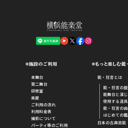
施設のご利用
もっと楽しむ能
本舞台
能・狂言とは
第二舞台
能・狂言の歴
研修室
能舞台と演じ
楽屋
使用する道具
ご利用の流れ
能・狂言の曲
利用料金表
はじめての鑑
撮影について
日本の古典芸能
パーティ等のご利用