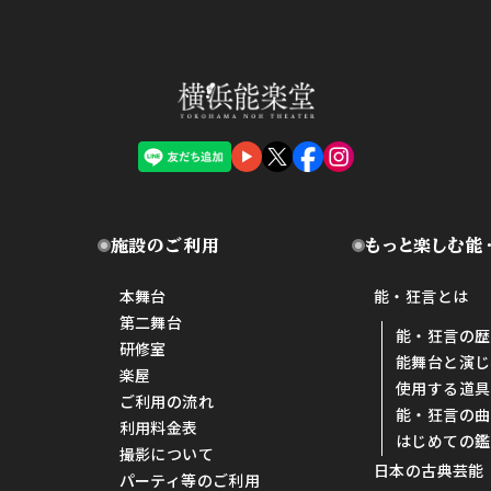
施設のご利用
もっと楽しむ能
本舞台
能・狂言とは
第二舞台
能・狂言の歴
研修室
能舞台と演じ
楽屋
使用する道具
ご利用の流れ
能・狂言の曲
利用料金表
はじめての鑑
撮影について
日本の古典芸能
パーティ等のご利用