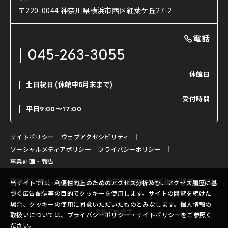
使用する道具
〒220-0044 神奈川県横浜市西区紅葉ケ丘27-2
OTABISHO
利用料金表
能・狂言の曲目説明
撮影について
まいらん
電話
はじめての鑑賞ガイド
パーティ等のご利用
チケット購入方法
045-263-3055
日本の古典芸能
LINE友達会員登録
休館日
土日祝日
(休館中6月末まで)
ご寄附について
受付時間
よくいただくご質問
平日
9:00〜17:00
お問い合わせ
サイトポリシー
ウェブアクセシビリティ
ソーシャルメディアポリシー
プライバシーポリシー
事業計画・報告
横浜能楽堂は、
公益財団法人横浜市芸術文化振興財団
が運営してい
当サイトでは、利便性向上のためのアクセス分析及び、アクセス履歴に基
ます。
づく広告配信等の目的でクッキーを使用します。サイトの閲覧を続けた
場合、クッキーの使用に同意いただいたものとみなします。個人情報の
©横浜能楽堂
取扱いについては、
プライバシーポリシー
・
サイトポリシー
をご参照く
ださい。