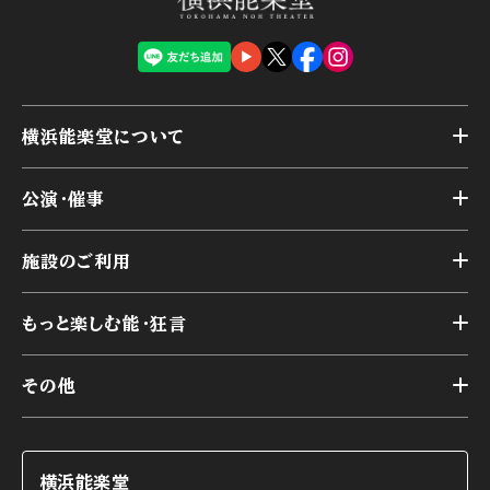
横浜能楽堂について
トップ
公演・催事
施設概要
トップ
横浜能楽堂が取り組んだ事業
施設のご利用
スケジュール
能舞台の歴史と特徴
トップ
アーカイブ
様々なお客様に向けて
もっと楽しむ能・狂言
本舞台
本舞台座席
トップ
第二舞台
その他
交通アクセス
能・狂言とは
研修室
YouTubeのご案内
お知らせ
能・狂言の歴史
楽屋
ショップのご案内
コラム
能舞台と演じ手
横浜能楽堂
ご利用の流れ