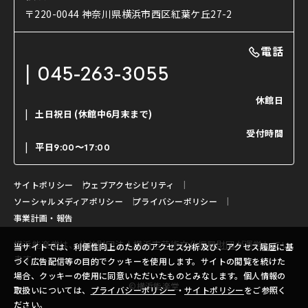
使用する道具
〒220-0044 神奈川県横浜市西区紅葉ケ丘27-2
OTABISHO
利用料金表
能・狂言の曲目説明
撮影について
まいらん
電話
はじめての鑑賞ガイド
パーティ等のご利用
チケット購入方法
045-263-3055
日本の古典芸能
LINE友達会員登録
休館日
土日祝日
(休館中6月末まで)
ご寄附について
受付時間
よくいただくご質問
平日
9:00〜17:00
お問い合わせ
サイトポリシー
ウェブアクセシビリティ
ソーシャルメディアポリシー
プライバシーポリシー
事業計画・報告
横浜能楽堂は、
公益財団法人横浜市芸術文化振興財団
が運営してい
当サイトでは、利便性向上のためのアクセス分析及び、アクセス履歴に基
ます。
づく広告配信等の目的でクッキーを使用します。サイトの閲覧を続けた
場合、クッキーの使用に同意いただいたものとみなします。個人情報の
©横浜能楽堂
取扱いについては、
プライバシーポリシー
・
サイトポリシー
をご参照く
ださい。