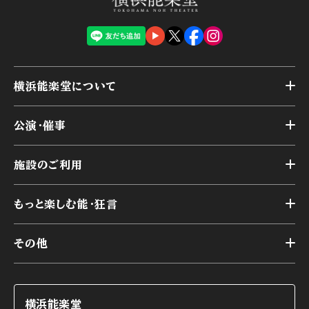
横浜能楽堂について
トップ
公演・催事
施設概要
トップ
横浜能楽堂が取り組んだ事業
施設のご利用
スケジュール
能舞台の歴史と特徴
トップ
アーカイブ
様々なお客様に向けて
もっと楽しむ能・狂言
本舞台
本舞台座席
トップ
第二舞台
その他
交通アクセス
能・狂言とは
研修室
YouTubeのご案内
お知らせ
能・狂言の歴史
楽屋
ショップのご案内
コラム
能舞台と演じ手
横浜能楽堂
ご利用の流れ