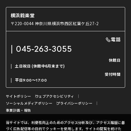
YouTubeのご案内
お知らせ
能・狂言の歴史
楽屋
ショップのご案内
コラム
能舞台と演じ手
横浜能楽堂
ご利用の流れ
使用する道具
〒220-0044 神奈川県横浜市西区紅葉ケ丘27-2
OTABISHO
利用料金表
能・狂言の曲目説明
撮影について
まいらん
電話
はじめての鑑賞ガイド
パーティ等のご利用
チケット購入方法
045-263-3055
日本の古典芸能
LINE友達会員登録
休館日
土日祝日
(休館中6月末まで)
ご寄附について
受付時間
よくいただくご質問
平日
9:00〜17:00
お問い合わせ
サイトポリシー
ウェブアクセシビリティ
ソーシャルメディアポリシー
プライバシーポリシー
事業計画・報告
横浜能楽堂は、
公益財団法人横浜市芸術文化振興財団
が運営してい
当サイトでは、利便性向上のためのアクセス分析及び、アクセス履歴に基
ます。
づく広告配信等の目的でクッキーを使用します。サイトの閲覧を続けた