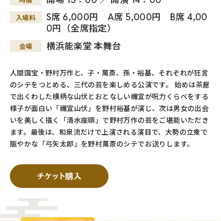
S席 6,000円 A席 5,000円 B席 4,00
入場料
0円（全席指定）
横浜能楽堂 本舞台
会場
人間国宝・野村万作と、子・萬斎、孫・裕基、それぞれが狂言
のシテをつとめる、三代の芸を楽しめる公演です。 始めは茶屋
で出くわした横柄な山伏とおとなしい禰宜が呪力くらべをする
様子が面白い「禰宜山伏」を野村裕基が演じ、次は男女の出会
いを美しく描く「清水座頭」で野村万作の芸をご堪能いただき
ます。最後は、和泉流だけで上演される演目で、大勢の立衆で
賑やかな「弓矢太郎」を野村萬斎のシテでお送りします。
チケット購入