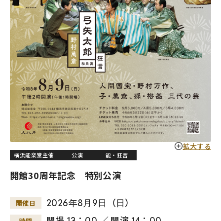
拡大する
横浜能楽堂主催
公演
能・狂言
開館30周年記念 特別公演
2026
年
8
月
9
日
（
日
）
開催日
開場 13：00 ／ 開演 14：00
時間