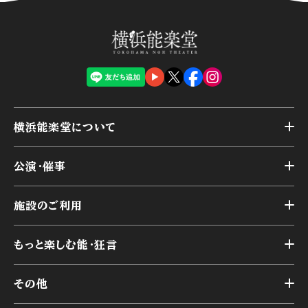
横浜能楽堂について
トップ
公演・催事
施設概要
トップ
横浜能楽堂が取り組んだ事業
施設のご利用
スケジュール
能舞台の歴史と特徴
トップ
アーカイブ
様々なお客様に向けて
もっと楽しむ能・狂言
本舞台
本舞台座席
トップ
第二舞台
その他
交通アクセス
能・狂言とは
研修室