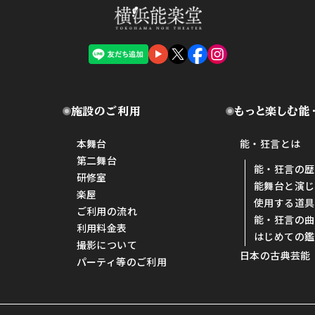
施設のご利用
もっと楽しむ能
本舞台
能・狂言とは
第二舞台
能・狂言の歴
研修室
能舞台と演じ
楽屋
使用する道具
ご利用の流れ
能・狂言の曲
利用料金表
はじめての鑑
撮影について
日本の古典芸能
パーティ等のご利用