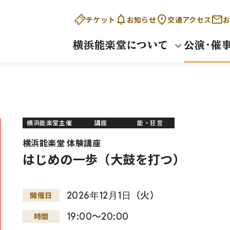
チケット
お知らせ
交通アクセス
お
横浜能楽堂について
公演・催
横浜能楽堂主催
講座
能・狂言
横浜能楽堂 体験講座
はじめの一歩（大鼓を打つ）
2026
年
12
月
1
日
（火）
開催日
19:00～20:00
時間