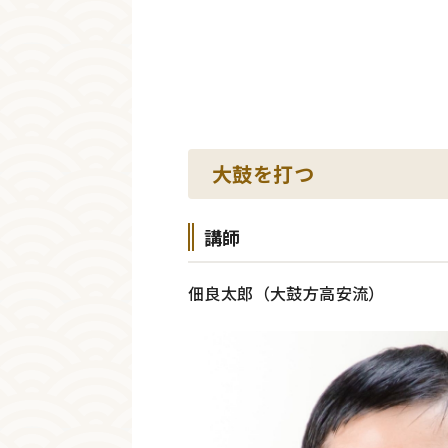
大鼓を打つ
講師
佃良太郎（大鼓方高安流）