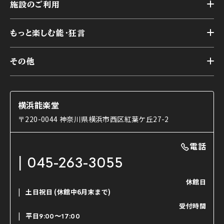
横浜能楽堂が取り組んだ事業
施設のご利用
スケジュール
能舞台の歴史と特徴
トップ
アーカイブ
様々なお客様に向けて
もっと楽しむ能・狂言
本舞台
本舞台座席
トップ
第二舞台
その他
交通アクセス
能・狂言とは
研修室
YouTubeのご案内
お知らせ
能・狂言の歴史
楽屋
ショップのご案内
コラム
能舞台と演じ手
横浜能楽堂
ご利用の流れ
使用する道具
〒220-0044 神奈川県横浜市西区紅葉ケ丘27-2
OTABISHO
利用料金表
能・狂言の曲目説明
撮影について
まいらん
電話
はじめての鑑賞ガイド
パーティ等のご利用
チケット購入方法
045-263-3055
日本の古典芸能
LINE友達会員登録
休館日
土日祝日
(休館中6月末まで)
ご寄附について
受付時間
よくいただくご質問
平日
9:00〜17:00